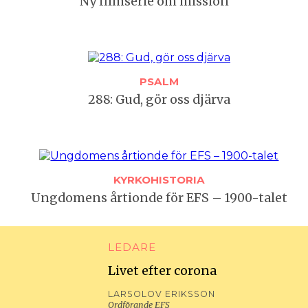
Ny filmserie om mission
PSALM
288: Gud, gör oss djärva
KYRKOHISTORIA
Ungdomens årtionde för EFS – 1900-talet
LEDARE
Livet efter corona
LARSOLOV ERIKSSON
Ordförande EFS