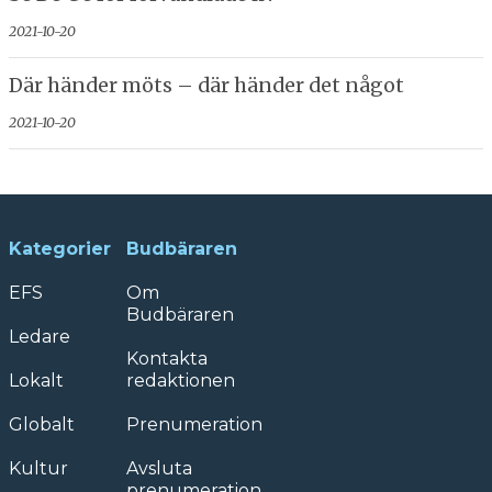
2021-10-20
Där händer möts – där händer det något
2021-10-20
Kategorier
Budbäraren
EFS
Om
Budbäraren
Ledare
Kontakta
Lokalt
redaktionen
Globalt
Prenumeration
Kultur
Avsluta
prenumeration