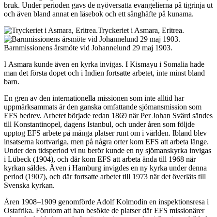
bruk. Under perioden gavs de nyöversatta evangelierna på tigrinja ut
och även bland annat en läsebok och ett sånghäfte på kunama.
Tryckeriet i Asmara, Eritrea.
Barnmissionens årsmöte vid Johannelund 29 maj 1903.
I
Asmara kunde även en kyrka invigas. I Kismayu i Somalia hade
man det första dopet och i Indien fortsatte arbetet, inte minst bland
barn.
En gren av den internationella missionen som inte alltid har
uppmärksammats är den ganska omfattande sjömansmission som
EFS bedrev. Arbetet började redan 1869 när Per Johan Svärd sändes
till Konstantinopel, dagens Istanbul, och under åren som följde
upptog EFS arbete på många platser runt om i världen. Ibland blev
insatserna kortvariga, men på några orter kom EFS att arbeta länge.
Under den tidsperiod vi nu berör kunde en ny sjömanskyrka invigas
i Lübeck (1904), och där kom EFS att arbeta ända till 1968 när
kyrkan såldes. Även i Hamburg invigdes en ny kyrka under denna
period (1907), och där fortsatte arbetet till 1973 när det överläts till
Svenska kyrkan.
Åren 1908–1909 genomförde Adolf Kolmodin en inspektionsresa i
Ostafrika. Förutom att han besökte de platser där EFS missionärer