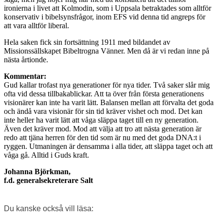
ironierna i livet att Kolmodin, som i Uppsala betraktades som alltför
konservativ i bibelsynsfrågor, inom EFS vid denna tid angreps för
att vara alltför liberal.
Hela saken fick sin fortsättning 1911 med bildandet av
Missionssällskapet Bibeltrogna Vänner. Men då är vi redan inne på
nästa årtionde.
Kommentar:
Gud kallar trofast nya generationer för nya tider. Två saker slår mig
ofta vid dessa tillbakablickar. Att ta över från första generationens
visionärer kan inte ha varit lätt. Balansen mellan att förvalta det goda
och ändå vara visionär för sin tid kräver vishet och mod. Det kan
inte heller ha varit lätt att våga släppa taget till en ny generation.
Även det kräver mod. Mod att välja att tro att nästa generation är
redo att tjäna herren för den tid som är nu med det goda DNA:t i
ryggen. Utmaningen är densamma i alla tider, att släppa taget och att
våga gå. Alltid i Guds kraft.
Johanna Björkman,
f.d. generalsekreterare Salt
Du kanske också vill läsa: