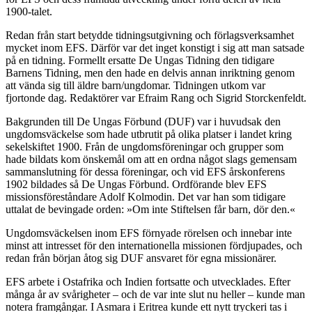
1900-talet.
Redan från start betydde tidningsutgivning och förlagsverksamhet
mycket inom EFS. Därför var det inget konstigt i sig att man satsade
på en tidning. Formellt ersatte De Ungas Tidning den tidigare
Barnens Tidning, men den hade en delvis annan inriktning genom
att vända sig till äldre barn/ungdomar. Tidningen utkom var
fjortonde dag. Redaktörer var Efraim Rang och Sigrid Storckenfeldt.
Bakgrunden till De Ungas Förbund (DUF) var i huvudsak den
ungdomsväckelse som hade utbrutit på olika platser i landet kring
sekelskiftet 1900. Från de ungdomsföreningar och grupper som
hade bildats kom önskemål om att en ordna något slags gemensam
sammanslutning för dessa föreningar, och vid EFS årskonferens
1902 bildades så De Ungas Förbund. Ordförande blev EFS
missionsföreståndare Adolf Kolmodin. Det var han som tidigare
uttalat de bevingade orden: »Om inte Stiftelsen får barn, dör den.«
Ungdomsväckelsen inom EFS förnyade rörelsen och innebar inte
minst att intresset för den internationella missionen fördjupades, och
redan från början åtog sig DUF ansvaret för egna missionärer.
EFS arbete i Ostafrika och Indien fortsatte och utvecklades. Efter
många år av svårigheter – och de var inte slut nu heller – kunde man
notera framgångar. I Asmara i Eritrea kunde ett nytt tryckeri tas i