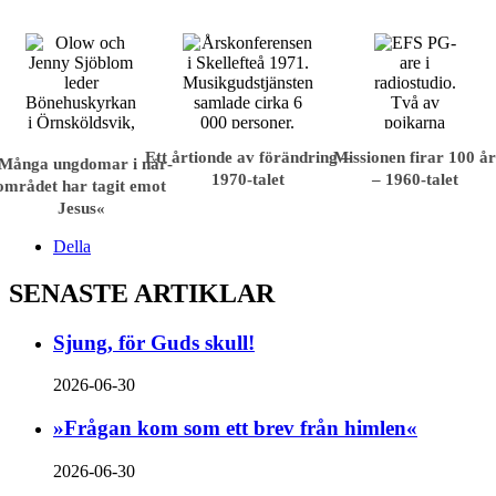
Ett årtionde av förändring –
Missionen firar 100 å
Många ungdomar i när­
1970-talet
– 1960-talet
området har tagit emot
Jesus«
Della
SENASTE ARTIKLAR
Sjung, för Guds skull!
2026-06-30
»Frågan kom som ett brev från himlen«
2026-06-30