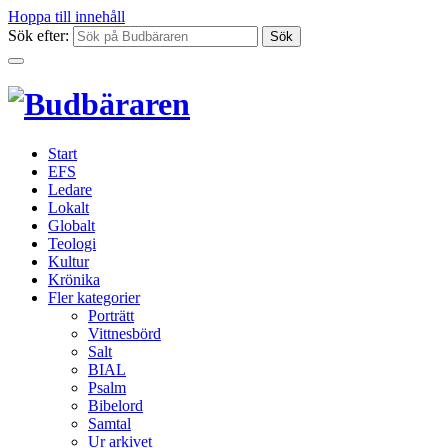
Hoppa till innehåll
Sök efter:
Start
EFS
Ledare
Lokalt
Globalt
Teologi
Kultur
Krönika
Fler kategorier
Porträtt
Vittnesbörd
Salt
BIAL
Psalm
Bibelord
Samtal
Ur arkivet