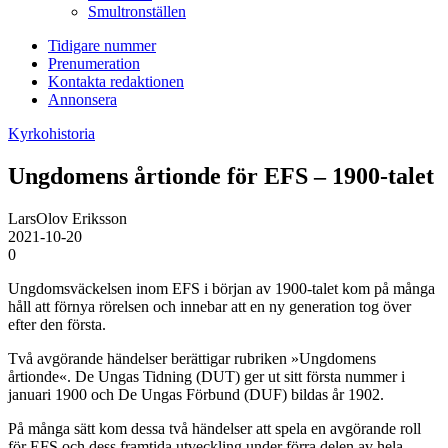
Smultronställen
Tidigare nummer
Prenumeration
Kontakta redaktionen
Annonsera
Kyrkohistoria
Ungdomens årtionde för EFS – 1900-talet
LarsOlov Eriksson
2021-10-20
0
Ungdomsväckelsen inom EFS i början av 1900-talet kom på många
håll att förnya rörelsen och innebar att en ny generation tog över
efter den första.
Två avgörande händelser berättigar rubriken »Ungdomens
årtionde«. De Ungas Tidning (DUT) ger ut sitt första nummer i
januari 1900 och De Ungas Förbund (DUF) bildas år 1902.
På många sätt kom dessa två händelser att spela en avgörande roll
för EFS och dess framtida utveckling under förra delen av hela