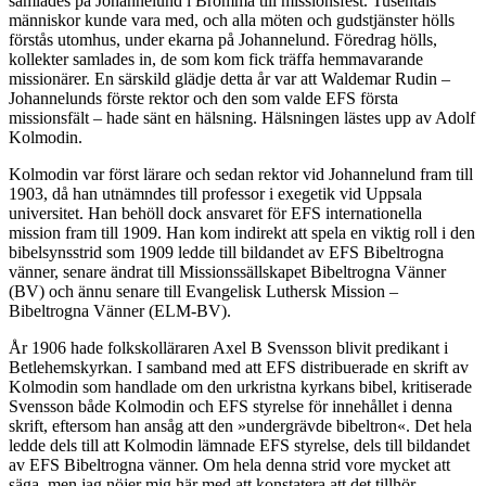
samlades på Johannelund i Bromma till missionsfest. Tusentals
människor kunde vara med, och alla möten och gudstjänster hölls
förstås utomhus, under ekarna på Johannelund. Föredrag hölls,
kollekter samlades in, de som kom fick träffa hemmavarande
missionärer. En särskild glädje detta år var att Waldemar Rudin –
Johannelunds förste rektor och den som valde EFS första
missionsfält – hade sänt en hälsning. Hälsningen lästes upp av Adolf
Kolmodin.
Kolmodin var först lärare och sedan rektor vid Johannelund fram till
1903, då han utnämndes till professor i exegetik vid Uppsala
universitet. Han behöll dock ansvaret för EFS internationella
mission fram till 1909. Han kom indirekt att spela en viktig roll i den
bibelsynsstrid som 1909 ledde till bildandet av EFS Bibeltrogna
vänner, senare ändrat till Missionssällskapet Bibeltrogna Vänner
(BV) och ännu senare till Evangelisk Luthersk Mission –
Bibeltrogna Vänner (ELM-BV).
År 1906 hade folkskolläraren Axel B Svensson blivit predikant i
Betlehemskyrkan. I samband med att EFS distribuerade en skrift av
Kolmodin som handlade om den urkristna kyrkans bibel, kritiserade
Svensson både Kolmodin och EFS styrelse för innehållet i denna
skrift, eftersom han ansåg att den »undergrävde bibeltron«. Det hela
ledde dels till att Kolmodin lämnade EFS styrelse, dels till bildandet
av EFS Bibeltrogna vänner. Om hela denna strid vore mycket att
säga, men jag nöjer mig här med att konstatera att det tillhör