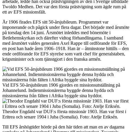
arbetade, ledde han också prästvigningen av den i Sverige utbildade
Twoldo Medhen. Det var den första prästvigning som ägde rum på
ett av EFS missionsfält.
År 1906 firades EFS sitt 50-årsjubileum. Programmet var
imponerande och pågick under flera dagar. Det började med årsmöte
på torsdag den 14 juni. Årsmötet inleddes med bönemöte i
Betlehemskyrkan och därefter vidtog förhandlingarna. I samband
med årsmötet valdes generalen Axel Rappe till ordförande för EFS,
en post han hade åren 1906–1918. Han är – åtminstone hittills – den
ende ordförande för EFS styrelse som varit chef för generalstaben,
krigsminister och som tjänstgjort i den franska armén.
Vid EFS 50-årsjubileum 1906 gjordes en missionsutställning på
Johannelund. Indienmissionärerna byggde denna hydda och
missionärerna från fälten i Afrika byggde sina hyddor.
Theodor Engdahl var DUF:s första missionär 1903. Han var först i
Eritrea och senare 1904 i Juba (Somalia). Foto: Atelje Eriksén.
Till EFS årshögtider hörde på den här tiden att man en av dagarna