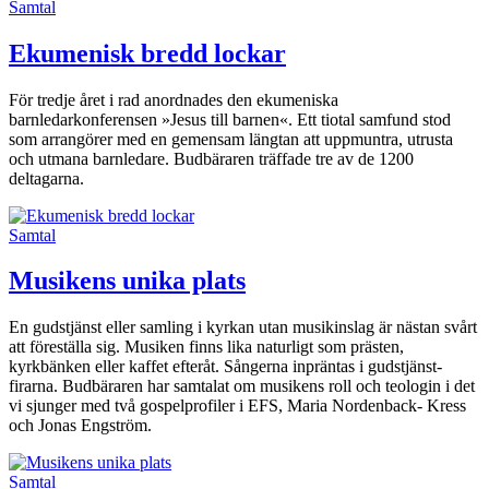
Samtal
Ekumenisk bredd lockar
För tredje året i rad anordnades den ekumeniska
barnledarkonferensen »Jesus till barnen«. Ett tiotal samfund stod
som arrangörer med en gemensam längtan att uppmuntra, utrusta
och utmana barnledare. Budbäraren träffade tre av de 1200
deltagarna.
Samtal
Musikens unika plats
En gudstjänst eller samling i kyrkan utan musikinslag är nästan svårt
att föreställa sig. Musiken finns lika naturligt som prästen,
kyrkbänken eller kaffet efteråt. Sångerna inpräntas i gudstjänst­
firarna. Budbäraren har samtalat om musikens roll och teologin i det
vi sjunger med två gospelprofiler i EFS, Maria Nordenback- Kress
och Jonas Engström.
Samtal