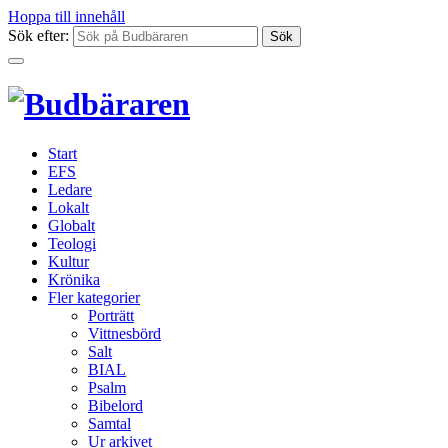
Hoppa till innehåll
Sök efter:
Start
EFS
Ledare
Lokalt
Globalt
Teologi
Kultur
Krönika
Fler kategorier
Porträtt
Vittnesbörd
Salt
BIAL
Psalm
Bibelord
Samtal
Ur arkivet