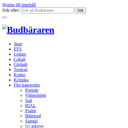
Hoppa till innehåll
Sök efter:
Start
EFS
Ledare
Lokalt
Globalt
Teologi
Kultur
Krönika
Fler kategorier
Porträtt
Vittnesbörd
Salt
BIAL
Psalm
Bibelord
Samtal
Ur arkivet