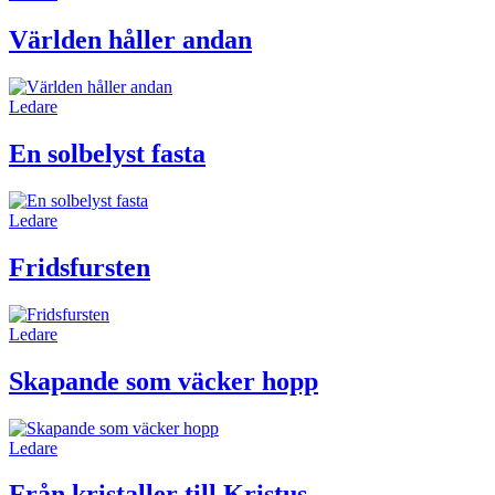
Världen håller andan
Ledare
En sol­belyst fasta
Ledare
Frids­fursten
Ledare
Skapande som väcker hopp
Ledare
Från kristaller till Kristus