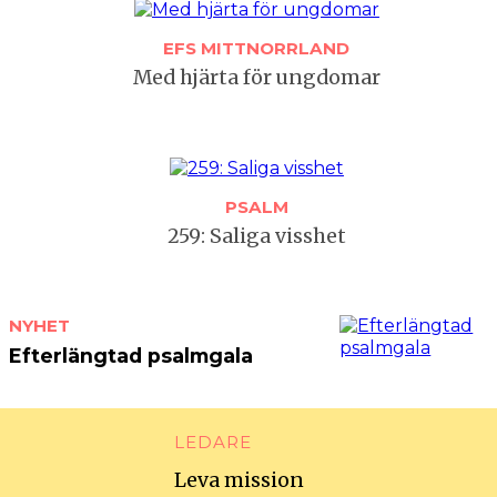
EFS MITTNORRLAND
Med hjärta för ungdomar
PSALM
259: Saliga visshet
NYHET
Efterlängtad psalmgala
LEDARE
Leva mission