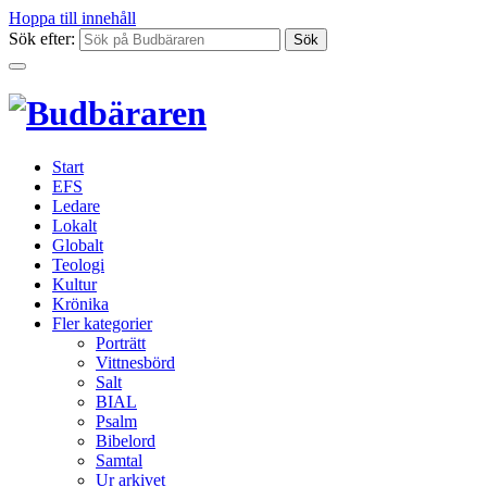
Hoppa till innehåll
Sök efter:
Start
EFS
Ledare
Lokalt
Globalt
Teologi
Kultur
Krönika
Fler kategorier
Porträtt
Vittnesbörd
Salt
BIAL
Psalm
Bibelord
Samtal
Ur arkivet