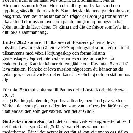
I det här numret samtalar Mia Ström, Erik Johansson, Martin
Alexandersson och AnnaHelena Lindberg om kyrkans roll och
uppdrag, särskilt i tider av kris. Samtalet skedde med pandemin som
bakgrund, men det finns tankar och frågor där som jag tror är minst
lika aktuella för oss nu även om pandemin (förhoppningsvis) har
ebbat ut när du läser detta. Ta gärna med dig de frågor som lyfts in i
ditt lokala sammanhang.
Under 2022
kommer Budbäraren att fokusera på temat leva
mission. Leva mission är ett av EFS uppdragsord som utgör en triad
tillsammans med växa i lärjungaskap och forma kristna
gemenskaper. Jag vet inte vad orden leva mission väcker för
reaktion i dig. Kanske känner du en glädje och förväntan över att få
leva mission. Kanske är leva mission något som du känner att du
redan gör, eller så väcker det en känsla av obehag och prestation hos
dig.
För mig för temat tankarna till Paulus ord i Första Korinthierbrevet
3:6–7:
»Jag (Paulus) planterade, Apollos vattnade, men Gud gav växten.
Varken den som planterar eller den som vattnar betyder därför något,
utan endast den som ger växten, och det är Gud.«
Gud söker människor
, och det är Hans verk vi längtar efter att se. I
det fantastiska som Gud gör får vi vara Hans vänner och
medarbetare. Får vi det perspektivet rätt så kan vi utmana oss själva,