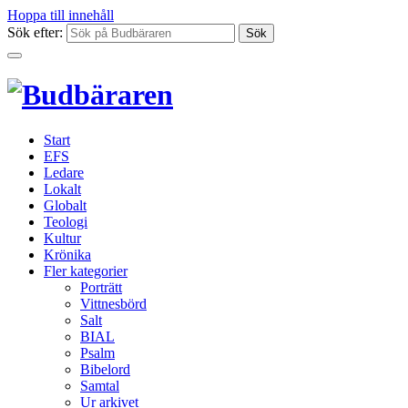
Hoppa till innehåll
Sök efter:
Start
EFS
Ledare
Lokalt
Globalt
Teologi
Kultur
Krönika
Fler kategorier
Porträtt
Vittnesbörd
Salt
BIAL
Psalm
Bibelord
Samtal
Ur arkivet