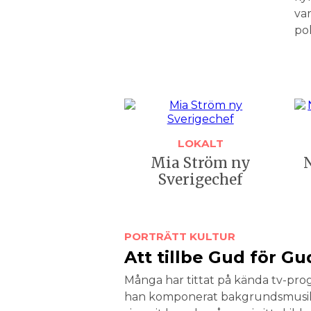
var
pol
LOKALT
Mia Ström ny
Sverigechef
PORTRÄTT
KULTUR
Att tillbe Gud för Gu
Många har tittat på kända tv-­pro
han komponerat bakgrunds­musik