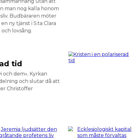
da samman­hang utan att
kan man nog kalla honom
gsliv. Bud­bäraren möter
n ny tjänst i S:ta Clara
n och lovsång.
ad tid
»vi och dem«. Kyrkan
delning och slutar då att
er Christoffer