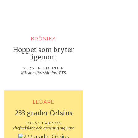
KRÖNIKA
Hoppet som bryter
igenom
KERSTIN ODERHEM
Missionsföreståndare EFS
LEDARE
233 grader Celsius
JOHAN ERICSON
chefredaktör och ansvarig utgivare