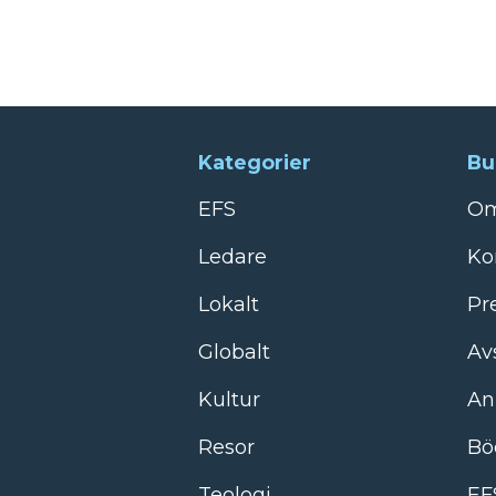
Kategorier
Bu
EFS
Om
Ledare
Ko
Lokalt
Pr
Globalt
Av
Kultur
An
Resor
Bö
Teologi
EF