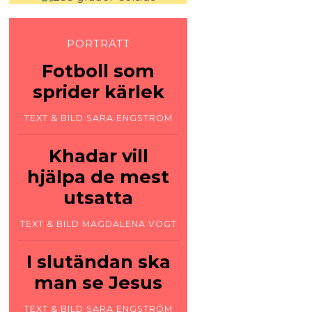
PORTRÄTT
Fotboll som
sprider kärlek
TEXT & BILD SARA ENGSTRÖM
Khadar vill
hjälpa de mest
utsatta
TEXT & BILD MAGDALENA VOGT
I slut­ändan ska
man se Jesus
TEXT & BILD SARA ENGSTRÖM