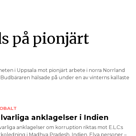
 på pionjärt
eten i Uppsala mot pionjärt arbete i norra Norrland
Budbäraren hälsade på under en av vinterns kallaste
OBALT
lvarliga an­klagelser i Indien
varliga anklagelser om korruption riktas mot E.L.C:s
rkoledning i Madhya Pradesh, Indien. Elva personer –