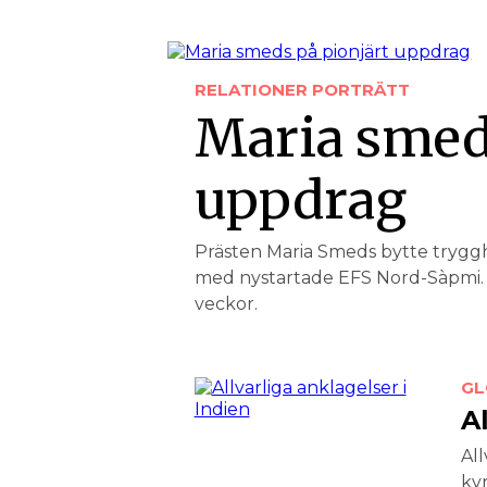
RELATIONER
PORTRÄTT
Maria smeds
uppdrag
Prästen Maria Smeds bytte tryggh
med nystartade EFS Nord-Sàpmi. 
veckor.
GL
Al
All
ky