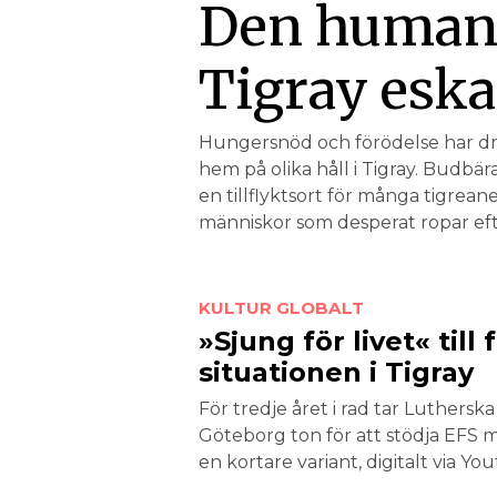
Den humanit
Tigray eska
Hungersnöd och förödelse har drab
hem på olika håll i Tigray. Budbä
en tillflykts­ort för många tigreane
människor som desperat ropar eft
KULTUR
GLOBALT
»Sjung för livet« till
situationen i Tigray
För tredje året i rad tar Lutherska
Göteborg ton för att stödja EFS 
en kortare variant, digitalt via Yo