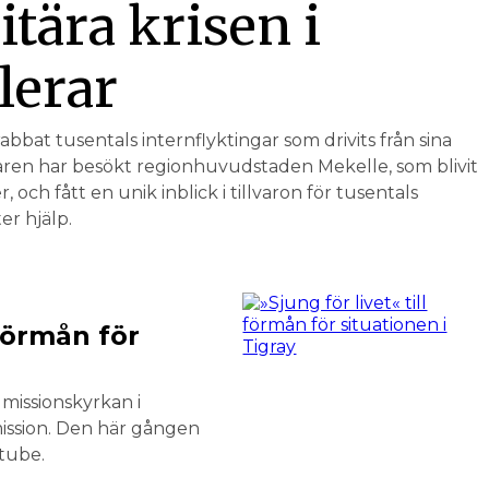
ära krisen i
lerar
bat tusentals internflyktingar som drivits från sina
raren har besökt region­huvudstaden Mekelle, som blivit
r, och fått en unik inblick i tillvaron för tusentals
er hjälp.
 förmån för
 missionskyrkan i
mission. Den här gången
utube.