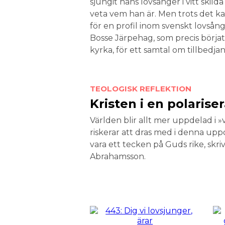
sjungit hans lovsånger i vitt skil
veta vem han är. Men trots det 
för en profil inom svenskt lovsån
Bosse Järpehag, som precis börjat e
kyrka, för ett samtal om tillbedja
TEOLOGISK REFLEKTION
Kristen i en polariser
Världen blir allt mer uppdelad i 
riskerar att dras med i denna upp
vara ett tecken på Guds rike, skriv
Abrahamsson.