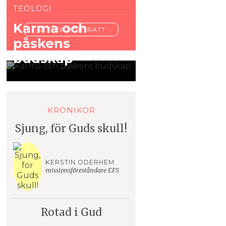
TEOLOGI
Karma och
SE FLER PORTRÄTT
påskens
budskap
KRÖNIKOR
Sjung, för Guds skull!
KERSTIN ODERHEM
missionsföreståndare EFS
Rotad i Gud