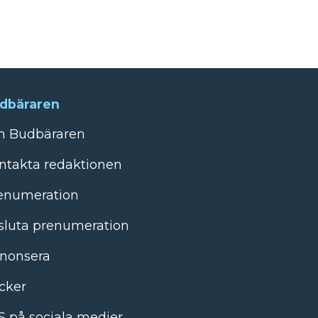
dbäraren
 Budbäraren
ntakta redaktionen
enumeration
sluta prenumeration
nonsera
cker
S på sociala medier