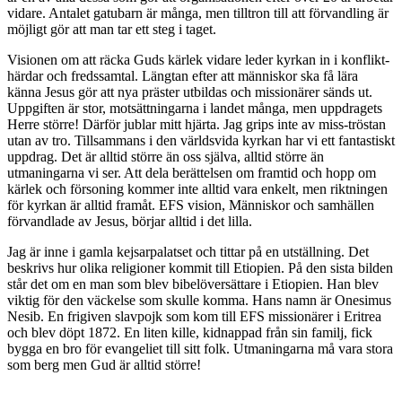
vidare. Antalet gatubarn är många, men tilltron till att förvandling är
möjligt gör att man tar ett steg i taget.
Visionen om att räcka Guds kärlek vidare leder kyrkan in i konflikt-
härdar och fredssamtal. Längtan efter att människor ska få lära
känna Jesus gör att nya präster utbildas och missionärer sänds ut.
Uppgiften är stor, motsättningarna i landet många, men uppdragets
Herre större! Därför jublar mitt hjärta. Jag grips inte av miss-tröstan
utan av tro. Tillsammans i den världsvida kyrkan har vi ett fantastiskt
uppdrag. Det är alltid större än oss själva, alltid större än
utmaningarna vi ser. Att dela berättelsen om framtid och hopp om
kärlek och försoning kommer inte alltid vara enkelt, men riktningen
för kyrkan är alltid framåt. EFS vision, Människor och samhällen
förvandlade av Jesus, börjar alltid i det lilla.
Jag är inne i gamla kejsarpalatset och tittar på en utställning. Det
beskrivs hur olika religioner kommit till Etiopien. På den sista bilden
står det om en man som blev bibelöversättare i Etiopien. Han blev
viktig för den väckelse som skulle komma. Hans namn är Onesimus
Nesib. En frigiven slavpojk som kom till EFS missionärer i Eritrea
och blev döpt 1872. En liten kille, kidnappad från sin familj, fick
bygga en bro för evangeliet till sitt folk. Utmaningarna må vara stora
som berg men Gud är alltid större!