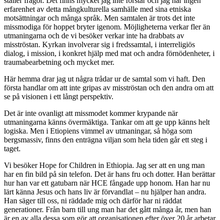
ställer frågor. Det finns mycket jag inte förstår och jag har ingen
erfarenhet av detta mångkulturella samhälle med sina etniska
motsättningar och många språk. Men samtalen är trots det inte
missmodiga för hoppet bryter igenom. Möjligheterna verkar fler än
utmaningarna och de vi besöker verkar inte ha drabbats av
misströstan. Kyrkan involverar sig i fredssamtal, i interreligiös
dialog, i mission, i konkret hjälp med mat och andra förnödenheter, i
traumabearbetning och mycket mer.
Här hemma drar jag ut några trådar ur de samtal som vi haft. Den
första handlar om att inte gripas av misströstan och den andra om att
se på visionen i ett långt perspektiv.
Det är inte ovanligt att missmodet kommer krypande när
utmaningarna känns övermäktiga. Tankar om att ge upp känns helt
logiska. Men i Etiopiens vimmel av utmaningar, så höga som
bergsmassiv, finns den enträgna viljan som hela tiden går ett steg i
taget.
Vi besöker Hope for Children in Ethiopia. Jag ser att en ung man
har en fin bild på sin telefon. Det är hans fru och dotter. Han berättar
hur han var ett gatubarn när HCE fångade upp honom. Han har nu
lärt känna Jesus och hans liv är förvandlat – nu hjälper han andra.
Han säger till oss, ni räddade mig och därför har ni räddat
generationer. Från barn till ung man har det gått många år, men han
är en av alla dessa som gör att organisationen efter över 20 år arbetar