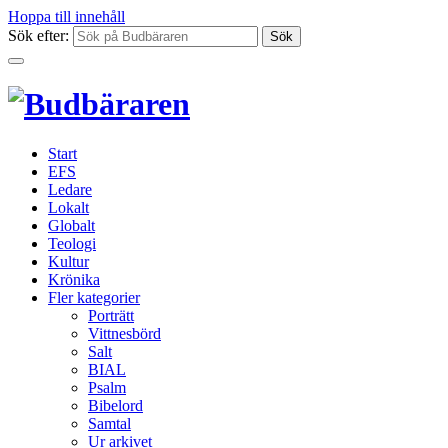
Hoppa till innehåll
Sök efter:
Start
EFS
Ledare
Lokalt
Globalt
Teologi
Kultur
Krönika
Fler kategorier
Porträtt
Vittnesbörd
Salt
BIAL
Psalm
Bibelord
Samtal
Ur arkivet