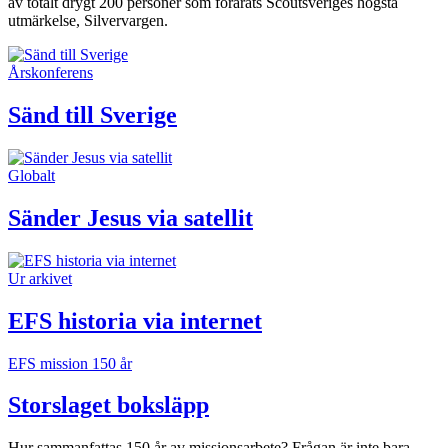
av totalt drygt 200 personer som förärats Scoutsveriges högsta
utmärkelse, Silvervargen.
Årskonferens
Sänd till Sverige
Globalt
Sänder Jesus via satellit
Ur arkivet
EFS historia via internet
EFS mission 150 år
Storslaget boksläpp
Hur sammanfattas 150 år av missionsarbete? Frågan är inte bara