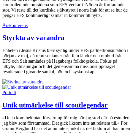
kontrollerande områdena som EFS verkar i. Nöden är fortfarande
stor. Vi reste till det kurdiska självstyret i norra Irak för att se hur de
pengar EFS kontinuerligt samlar in kommer till nytta.
Årskonferens
Styrkta av varandra
Enheten i Jesus Kristus blev synlig under EFS partnerkonsultation i
början av maj, då representanter från fem länder och ombud från
EFS och Salt samlades på Hagabergs folkhögskola. Fokus på
utbyte, utmaningar och det gemensamma missionsuppdraget
resulterade i givande samtal, bön och syskonskap.
Porträtt
Unik utmärkelse till scoutlegendar
»Detta kom helt utan förvarning för mig när jag stod där på estraden,
jag blev som förstummad. Det gick liksom inte att relatera till.« För
Göran Berglund har det ännu inte sjunkit in, det faktum att han är en