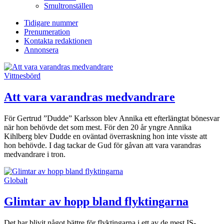
Smultronställen
Tidigare nummer
Prenumeration
Kontakta redaktionen
Annonsera
Vittnesbörd
Att vara varandras medvandrare
För Gertrud ”Dudde” Karlsson blev Annika ett efterlängtat bönesvar
när hon behövde det som mest. För den 20 år yngre Annika
Kihlberg blev Dudde en oväntad överraskning hon inte visste att
hon behövde. I dag tackar de Gud för gåvan att vara varandras
medvandrare i tron.
Globalt
Glimtar av hopp bland flyktingarna
Det har blivit något bättre för flyktingarna i ett av de mest IS-