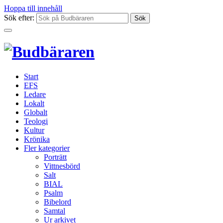
Hoppa till innehåll
Sök efter:
Start
EFS
Ledare
Lokalt
Globalt
Teologi
Kultur
Krönika
Fler kategorier
Porträtt
Vittnesbörd
Salt
BIAL
Psalm
Bibelord
Samtal
Ur arkivet