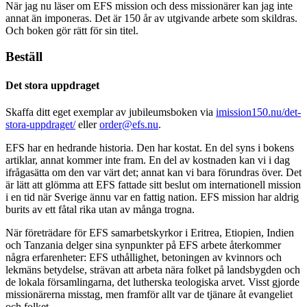
När jag nu läser om EFS mission och dess missionärer kan jag inte
annat än imponeras. Det är 150 år av utgivande arbete som skildras.
Och boken gör rätt för sin titel.
Beställ
Det stora uppdraget
Skaffa ditt eget exemplar av jubileumsboken via
imission150.nu/det-
stora-uppdraget/
eller
order@efs.nu
.
EFS har en hedrande historia. Den har kostat. En del syns i bokens
artiklar, annat kommer inte fram. En del av kostnaden kan vi i dag
ifrågasätta om den var värt det; annat kan vi bara förundras över. Det
är lätt att glömma att EFS fattade sitt beslut om internationell mission
i en tid när Sverige ännu var en fattig nation. EFS mission har aldrig
burits av ett fåtal rika utan av många trogna.
När företrädare för EFS samarbetskyrkor i Eritrea, Etiopien, Indien
och Tanzania delger sina synpunkter på EFS arbete återkommer
några erfarenheter: EFS uthållighet, betoningen av kvinnors och
lekmäns betydelse, strävan att arbeta nära folket på landsbygden och
de lokala församlingarna, det lutherska teologiska arvet. Visst gjorde
missionärerna misstag, men framför allt var de tjänare åt evangeliet
och folket.