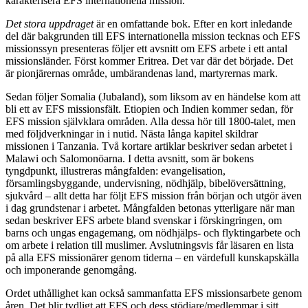
karakterisera EFS internationella mission.
Det stora uppdraget
är en omfattande bok. Efter en kort inledande
del där bakgrunden till EFS internationella mission tecknas och EFS
missionssyn presenteras följer ett avsnitt om EFS arbete i ett antal
missionsländer. Först kommer Eritrea. Det var där det började. Det
är pionjärernas område, umbärandenas land, martyrernas mark.
Sedan följer Somalia (Jubaland), som liksom av en händelse kom att
bli ett av EFS missionsfält. Etiopien och Indien kommer sedan, för
EFS mission självklara områden. Alla dessa hör till 1800-talet, men
med följdverkningar in i nutid. Nästa långa kapitel skildrar
missionen i Tanzania. Två kortare artiklar beskriver sedan arbetet i
Malawi och Salomonöarna. I detta avsnitt, som är bokens
tyngdpunkt, illustreras mångfalden: evangelisation,
församlingsbyggande, undervisning, nödhjälp, bibelöversättning,
sjukvård – allt detta har följt EFS mission från början och utgör även
i dag grundstenar i arbetet. Mångfalden betonas ytterligare när man
sedan beskriver EFS arbete bland svenskar i förskingringen, om
barns och ungas engagemang, om nödhjälps- och flyktingarbete och
om arbete i relation till muslimer. Avslutningsvis får läsaren en lista
på alla EFS missionärer genom tiderna – en värdefull kunskapskälla
och imponerande genomgång.
Ordet uthållighet kan också sammanfatta EFS missionsarbete genom
åren. Det blir tydligt att EFS och dess stödjare/medlemmar i sitt