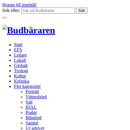
Hoppa till innehåll
Sök efter:
Start
EFS
Ledare
Lokalt
Globalt
Teologi
Kultur
Krönika
Fler kategorier
Porträtt
Vittnesbörd
Salt
BIAL
Psalm
Bibelord
Samtal
Ur arkivet