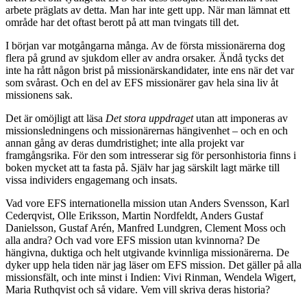
arbete präglats av detta. Man har inte gett upp. När man lämnat ett
område har det oftast berott på att man tvingats till det.
I början var motgångarna många. Av de första missionärerna dog
flera på grund av sjukdom eller av andra orsaker. Ändå tycks det
inte ha rått någon brist på missionärskandidater, inte ens när det var
som svårast. Och en del av EFS missionärer gav hela sina liv åt
missionens sak.
Det är omöjligt att läsa
Det stora uppdraget
utan att imponeras av
missionsledningens och missionärernas hängivenhet – och en och
annan gång av deras dumdristighet; inte alla projekt var
framgångsrika. För den som intresserar sig för personhistoria finns i
boken mycket att ta fasta på. Själv har jag särskilt lagt märke till
vissa individers engagemang och insats.
Vad vore EFS internationella mission utan Anders Svensson, Karl
Cederqvist, Olle Eriksson, Martin Nordfeldt, Anders Gustaf
Danielsson, Gustaf Arén, Manfred Lundgren, Clement Moss och
alla andra? Och vad vore EFS mission utan kvinnorna? De
hängivna, duktiga och helt utgivande kvinnliga missionärerna. De
dyker upp hela tiden när jag läser om EFS mission. Det gäller på alla
missionsfält, och inte minst i Indien: Vivi Rinman, Wendela Wigert,
Maria Ruthqvist och så vidare. Vem vill skriva deras historia?