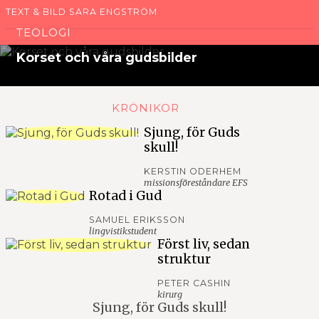
TEXT & BILD SARA ENGSTRÖM
TEOLOGI
Korset och våra gudsbilder
KRÖNIKOR
Sjung, för Guds
skull!
KERSTIN ODERHEM
missionsföreståndare EFS
Rotad i Gud
SAMUEL ERIKSSON
lingvistikstudent
Först liv, sedan
struktur
PETER CASHIN
kirurg
Sjung, för Guds skull!