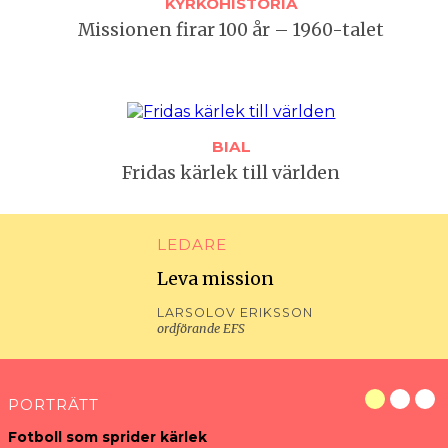
KYRKOHISTORIA
Missionen firar 100 år – 1960-talet
BIAL
Fridas kärlek till världen
LEDARE
Leva mission
LARSOLOV ERIKSSON
ordförande EFS
PORTRÄTT
Fotboll som sprider kärlek
K