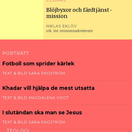
Blöjbyxor och färd­tjänst­
mission
NIKLAS EKLÖV
vik. int. missionssekreterare
PORTRÄTT
Fotboll som sprider kärlek
TEXT & BILD SARA ENGSTRÖM
Khadar vill hjälpa de mest utsatta
TEXT & BILD MAGDALENA VOGT
I slut­ändan ska man se Jesus
TEXT & BILD SARA ENGSTRÖM
TEOLOGI