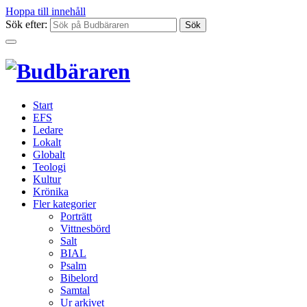
Hoppa till innehåll
Sök efter:
Start
EFS
Ledare
Lokalt
Globalt
Teologi
Kultur
Krönika
Fler kategorier
Porträtt
Vittnesbörd
Salt
BIAL
Psalm
Bibelord
Samtal
Ur arkivet