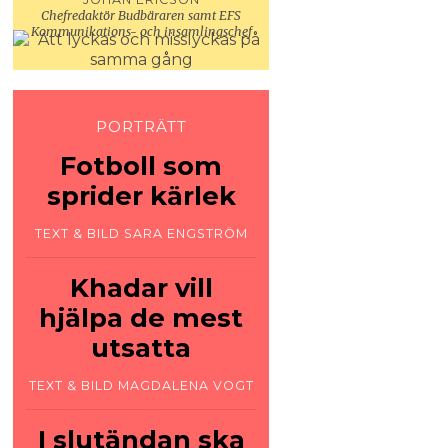
Chefredaktör Budbäraren samt EFS
Kommunikations- och insamlingschef
PORTRÄTT
Fotboll som
sprider kärlek
TEXT & BILD SARA ENGSTRÖM
Khadar vill
hjälpa de mest
utsatta
TEXT & BILD MAGDALENA VOGT
I slut­ändan ska