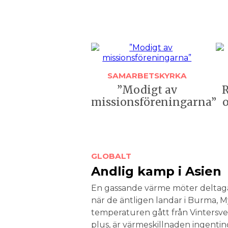
SAMARBETSKYRKA
”Modigt av
R
missionsföreningarna”
GLOBALT
Andlig kamp i Asien
En gassande värme möter deltaga
när de äntligen landar i Burma, M
temperaturen gått från Vintersveri
plus, är värme­skillnaden ingenti