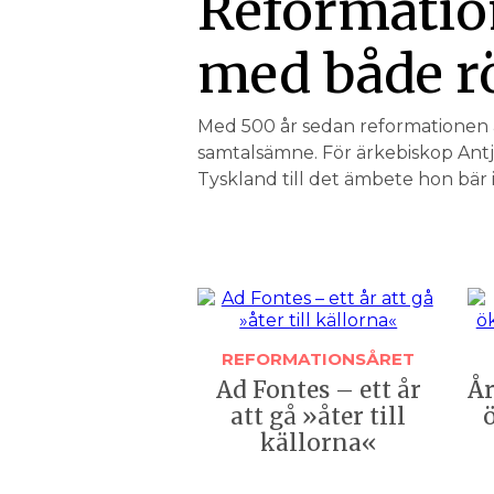
Reformatio
med både rö
Med 500 år sedan reformationen ä
samtalsämne. För ärkebiskop Antj
Tyskland till det ämbete hon bär i
REFORMATIONSÅRET
Ad Fontes – ett år
År
att gå »åter till
ö
källorna«