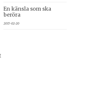
En känsla som ska
beröra
2017-02-20
t