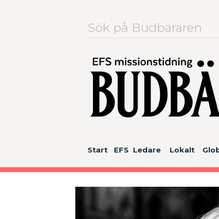
Sök
efter:
Start
EFS
Ledare
Lokalt
Glob