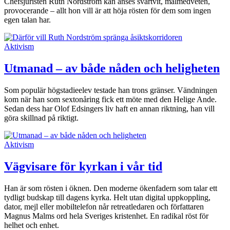
Chefsjuristen Ruth Nordström kan anses svartvit, målmedveten,
provocerande – allt hon vill är att höja rösten för dem som ingen
egen talan har.
Aktivism
Utmanad – av både nåden och heligheten
Som populär högstadieelev testade han trons gränser. Vändningen
kom när han som sextonåring fick ett möte med den Helige Ande.
Sedan dess har Olof Edsingers liv haft en annan riktning, han vill
göra skillnad på riktigt.
Aktivism
Vägvisare för kyrkan i vår tid
Han är som rösten i öknen. Den moderne ökenfadern som talar ett
tydligt budskap till dagens kyrka. Helt utan digital uppkoppling,
dator, mejl eller mobiltelefon når retreatledaren och författaren
Magnus Malms ord hela Sveriges kristenhet. En radikal röst för
helhet och enhet.