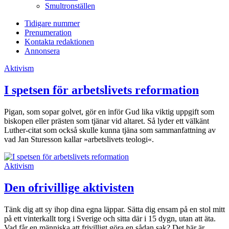
Smultronställen
Tidigare nummer
Prenumeration
Kontakta redaktionen
Annonsera
Aktivism
I spetsen för arbetslivets reformation
Pigan, som sopar golvet, gör en inför Gud lika viktig uppgift som
biskopen eller prästen som tjänar vid altaret. Så lyder ett välkänt
Luther-citat som också skulle kunna tjäna som sammanfattning av
vad Jan Sturesson kallar »arbetslivets teologi«.
Aktivism
Den ofrivillige aktivisten
Tänk dig att sy ihop dina egna läppar. Sätta dig ensam på en stol mitt
på ett vinterkallt torg i Sverige och sitta där i 15 dygn, utan att äta.
Vad får en människa att frivilligt göra en sådan sak? Det här är