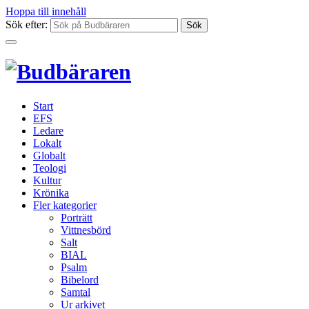
Hoppa till innehåll
Sök efter:
Start
EFS
Ledare
Lokalt
Globalt
Teologi
Kultur
Krönika
Fler kategorier
Porträtt
Vittnesbörd
Salt
BIAL
Psalm
Bibelord
Samtal
Ur arkivet