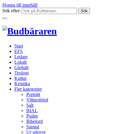
Hoppa till innehåll
Sök efter:
Start
EFS
Ledare
Lokalt
Globalt
Teologi
Kultur
Krönika
Fler kategorier
Porträtt
Vittnesbörd
Salt
BIAL
Psalm
Bibelord
Samtal
Ur arkivet