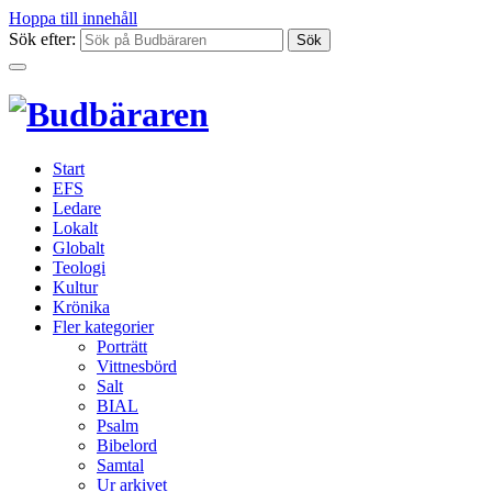
Hoppa till innehåll
Sök efter:
Start
EFS
Ledare
Lokalt
Globalt
Teologi
Kultur
Krönika
Fler kategorier
Porträtt
Vittnesbörd
Salt
BIAL
Psalm
Bibelord
Samtal
Ur arkivet