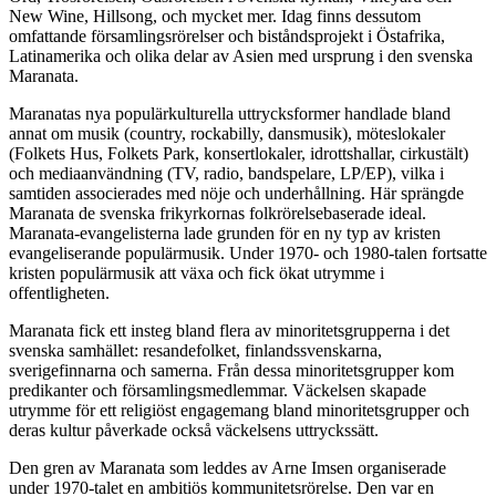
New Wine, Hillsong, och mycket mer. Idag finns dessutom
omfattande församlingsrörelser och biståndsprojekt i Östafrika,
Latinamerika och olika delar av Asien med ursprung i den svenska
Maranata.
Maranatas nya populärkulturella uttrycksformer handlade bland
annat om musik (country, rockabilly, dansmusik), möteslokaler
(Folkets Hus, Folkets Park, konsertlokaler, idrottshallar, cirkustält)
och mediaanvändning (TV, radio, bandspelare, LP/EP), vilka i
samtiden associerades med nöje och underhållning. Här sprängde
Maranata de svenska frikyrkornas folkrörelsebaserade ideal.
Maranata-evangelisterna lade grunden för en ny typ av kristen
evangeliserande populärmusik. Under 1970- och 1980-talen fortsatte
kristen populärmusik att växa och fick ökat utrymme i
offentligheten.
Maranata fick ett insteg bland flera av minoritetsgrupperna i det
svenska samhället: resandefolket, finlandssvenskarna,
sverigefinnarna och samerna. Från dessa minoritetsgrupper kom
predikanter och församlingsmedlemmar. Väckelsen skapade
utrymme för ett religiöst engagemang bland minoritetsgrupper och
deras kultur påverkade också väckelsens uttryckssätt.
Den gren av Maranata som leddes av Arne Imsen organiserade
under 1970-talet en ambitiös kommunitetsrörelse. Den var en