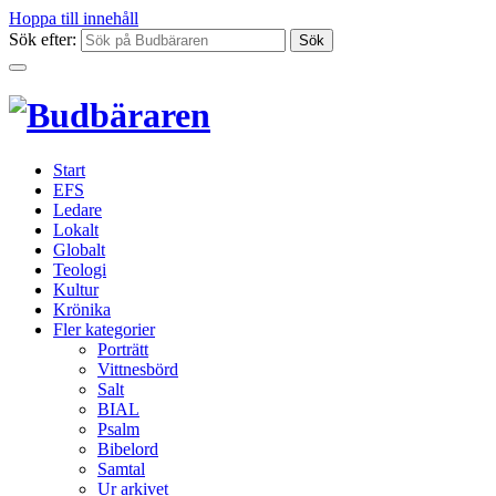
Hoppa till innehåll
Sök efter:
Start
EFS
Ledare
Lokalt
Globalt
Teologi
Kultur
Krönika
Fler kategorier
Porträtt
Vittnesbörd
Salt
BIAL
Psalm
Bibelord
Samtal
Ur arkivet