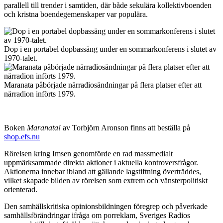
parallell till trender i samtiden, där både sekulära kollektivboenden
och kristna boendegemenskaper var populära.
Dop i en portabel dopbassäng under en sommarkonferens i slutet av
1970-talet.
Maranata påbörjade närradiosändningar på flera platser efter att
närradion införts 1979.
Boken
Maranata!
av Torbjörn Aronson finns att beställa på
shop.efs.nu
Rörelsen kring Imsen genomförde en rad massmedialt
uppmärksammade direkta aktioner i aktuella kontroversfrågor.
Aktionerna innebar ibland att gällande lagstiftning överträddes,
vilket skapade bilden av rörelsen som extrem och vänsterpolitiskt
orienterad.
Den samhällskritiska opinionsbildningen föregrep och påverkade
samhällsförändringar ifråga om porreklam, Sveriges Radios