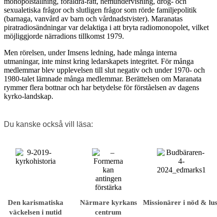
monopolställning, föräldra-rätt, hemundervisning, drog- och
sexualetiska frågor och slutligen frågor som rörde familjepolitik
(barnaga, vanvård av barn och vårdnadstvister). Maranatas
piratradiosändningar var delaktiga i att bryta radiomonopolet, vilket
möjliggjorde närradions tillkomst 1979.
Men rörelsen, under Imsens ledning, hade många interna
utmaningar, inte minst kring ledarskapets integritet. För många
medlemmar blev upplevelsen till slut negativ och under 1970- och
1980-talet lämnade många medlemmar. Berättelsen om Maranata
rymmer flera bottnar och har betydelse för förståelsen av dagens
kyrko-landskap.
Du kanske också vill läsa:
Den karismatiska
Närmare kyrkans
Missionärer i nöd & lus
väckelsen i nutid
centrum