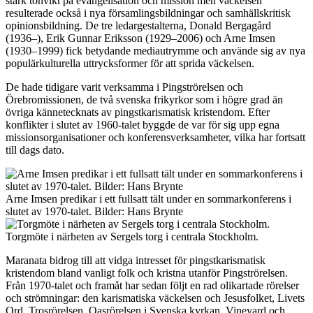
stark tonvikt på evangelisation och mission men väckelsen
resulterade också i nya församlingsbildningar och samhällskritisk
opinionsbildning. De tre ledargestalterna, Donald Bergagård
(1936–), Erik Gunnar Eriksson (1929–2006) och Arne Imsen
(1930–1999) fick betydande mediautrymme och använde sig av nya
populärkulturella uttrycksformer för att sprida väckelsen.
De hade tidigare varit verksamma i Pingströrelsen och
Örebromissionen, de två svenska frikyrkor som i högre grad än
övriga kännetecknats av pingstkarismatisk kristendom. Efter
konflikter i slutet av 1960-talet byggde de var för sig upp egna
missionsorganisationer och konferensverksamheter, vilka har fortsatt
till dags dato.
Arne Imsen predikar i ett fullsatt tält under en sommarkonferens i
slutet av 1970-talet. Bilder: Hans Brynte
Torgmöte i närheten av Sergels torg i centrala Stockholm.
Maranata bidrog till att vidga intresset för pingstkarismatisk
kristendom bland vanligt folk och kristna utanför Pingströrelsen.
Från 1970-talet och framåt har sedan följt en rad olikartade rörelser
och strömningar: den karismatiska väckelsen och Jesusfolket, Livets
Ord, Trosrörelsen, Oasrörelsen i Svenska kyrkan, Vineyard och