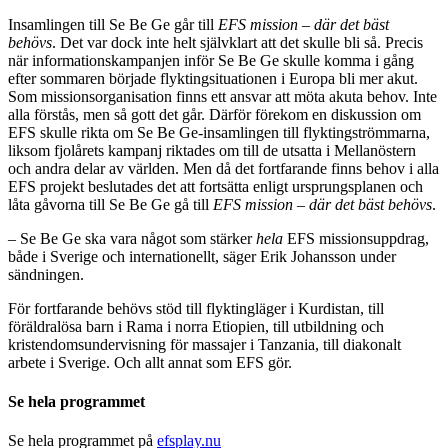
Insamlingen till Se Be Ge går till
EFS mission – där det bäst
behövs
. Det var dock inte helt självklart att det skulle bli så. Precis
när informationskampanjen inför Se Be Ge skulle komma i gång
efter sommaren började flyktingsituationen i Europa bli mer akut.
Som missionsorganisation finns ett ansvar att möta akuta behov. Inte
alla förstås, men så gott det går. Därför förekom en diskussion om
EFS skulle rikta om Se Be Ge-insamlingen till flyktingströmmarna,
liksom fjolårets kampanj riktades om till de utsatta i Mellanöstern
och andra delar av världen. Men då det fortfarande finns behov i alla
EFS projekt beslutades det att fortsätta enligt ursprungsplanen och
låta gåvorna till Se Be Ge gå till
EFS mission – där det bäst behövs
.
– Se Be Ge ska vara något som stärker
hela
EFS missionsuppdrag,
både i Sverige och internationellt, säger Erik Johansson under
sändningen.
För fortfarande behövs stöd till flyktingläger i Kurdistan, till
föräldralösa barn i Rama i norra Etiopien, till utbildning och
kristendomsundervisning för massajer i Tanzania, till diakonalt
arbete i Sverige. Och allt annat som EFS gör.
Se hela programmet
Se hela programmet på
efsplay.nu