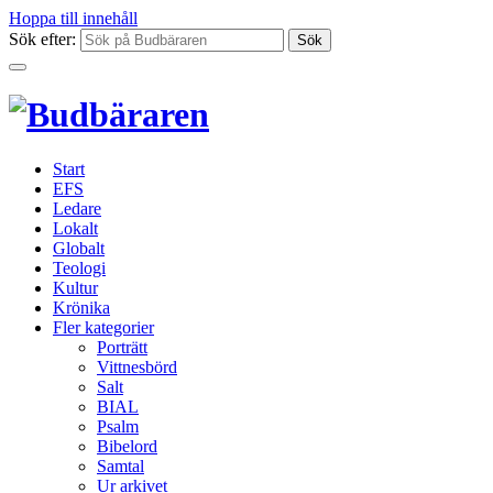
Hoppa till innehåll
Sök efter:
Start
EFS
Ledare
Lokalt
Globalt
Teologi
Kultur
Krönika
Fler kategorier
Porträtt
Vittnesbörd
Salt
BIAL
Psalm
Bibelord
Samtal
Ur arkivet