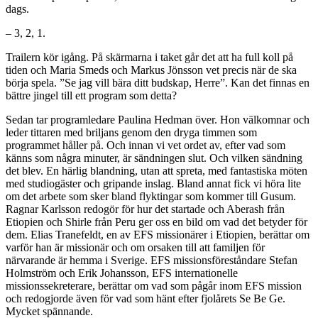
dags.
– 3, 2, 1.
Trailern kör igång. På skärmarna i taket går det att ha full koll på
tiden och Maria Smeds och Markus Jönsson vet precis när de ska
börja spela. ”Se jag vill bära ditt budskap, Herre”. Kan det finnas en
bättre jingel till ett program som detta?
Sedan tar programledare Paulina Hedman över. Hon välkomnar och
leder tittaren med briljans genom den dryga timmen som
programmet håller på. Och innan vi vet ordet av, efter vad som
känns som några minuter, är sändningen slut. Och vilken sändning
det blev. En härlig blandning, utan att spreta, med fantastiska möten
med studiogäster och gripande inslag. Bland annat fick vi höra lite
om det arbete som sker bland flyktingar som kommer till Gusum.
Ragnar Karlsson redogör för hur det startade och Aberash från
Etiopien och Shirle från Peru ger oss en bild om vad det betyder för
dem. Elias Tranefeldt, en av EFS missionärer i Etiopien, berättar om
varför han är missionär och om orsaken till att familjen för
närvarande är hemma i Sverige. EFS missionsföreståndare Stefan
Holmström och Erik Johansson, EFS internationelle
missionssekreterare, berättar om vad som pågår inom EFS mission
och redogjorde även för vad som hänt efter fjolårets Se Be Ge.
Mycket spännande.