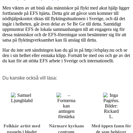
Men vikten av att bistå alla männi­skor på flykt med akut hjälp ligger
fortfarande på EFS hjärta. Detta gör att gåvor som kommer till
nödhjälpskontot riktas till flyktingsituationen i Sverige, och då det
ingår i helheten, går även delar av Se Be Ge till detta. Samtidigt
uppmuntrar EFS de lokala sammanhangen till att engagera sig för
dessa människor och de EFS-föreningar som bestämmer sig för att
satsa på flyktingverksamhet kan få anslag till detta.
Har du inte sett sändningen kan du gå in på http://efsplay.nu och se
den i sin helhet eller enstaka klipp. Fortsätt be med oss och ge av det
du kan för att stötta EFS arbete i Sverige och internationellt.
Du kanske också vill läsa:
Folkkär artist med
Närmare kyrkans
Med öppen famn för
gospeln i blodet
centrum
de som behöver