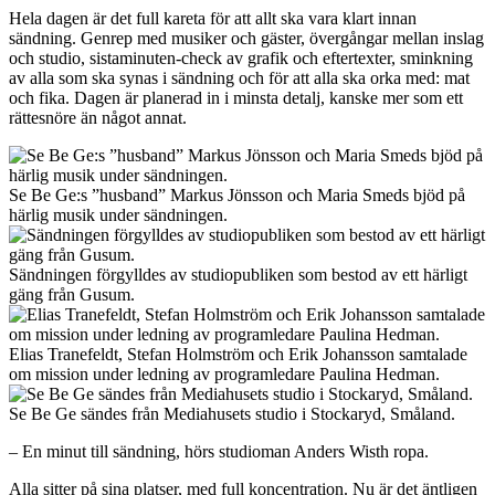
Hela dagen är det full kareta för att allt ska vara klart innan
sändning. Genrep med musiker och gäster, övergångar mellan inslag
och studio, sistaminuten-check av grafik och eftertexter, sminkning
av alla som ska synas i sändning och för att alla ska orka med: mat
och fika. Dagen är planerad in i minsta detalj, kanske mer som ett
rättesnöre än något annat.
Se Be Ge:s ”husband” Markus Jönsson och Maria Smeds bjöd på
härlig musik under sändningen.
Sändningen förgylldes av studiopubliken som bestod av ett härligt
gäng från Gusum.
Elias Tranefeldt, Stefan Holmström och Erik Johansson samtalade
om mission under ledning av programledare Paulina Hedman.
Se Be Ge sändes från Mediahusets studio i Stockaryd, Småland.
– En minut till sändning, hörs studioman Anders Wisth ropa.
Alla sitter på sina platser, med full koncentration. Nu är det äntligen