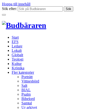
Hoppa till innehåll
Sök efter:
Start
EFS
Ledare
Lokalt
Globalt
Teologi
Kultur
Krönika
Fler kategorier
Porträtt
Vittnesbörd
Salt
BIAL
Psalm
Bibelord
Samtal
Ur arkivet