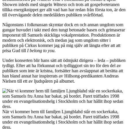
Showen inleds med singeln
Witness
och trots att gospel­veteranen
tillika energiknippet ger allt vad han har redan från första ton, är den
till övervägande delen medelålders publiken svårflörtad.
Någonstans i folkmassan skymtar dock en och annan ungdom som
gungar huvudet i takt med den tungt betonade basen och grimaserar
imponerat till Samuels skickliga vokal­prestation. Produktionen är
modern och elektronisk, och medan jag som ungdom sitter i
publiken på Cirkus kommer jag på mig själv att längta efter att att
prisa Gud till
I belong to you
.
Under konserten blir hans sätt att ödmjukt dirigera – leda – publiken
tydligt. Efter att ha förkunnat och tydliggjort sin tro för den del av
publiken som inte är kristna, fortsätter han avslappnat att berätta att
han bland annat har inspirerats av Hillsong-predikanten Andreas
Nielsen till ett av ljudspåren på albumet.
När vi kommer hem till familjen Ljungblahd står en sockerkaka,
som Samuels fru Anna har bakat, på bordet. Paret träffades 1998
under en evangelisationshelg i Stockholm och har hållit ihop sedan
dess.