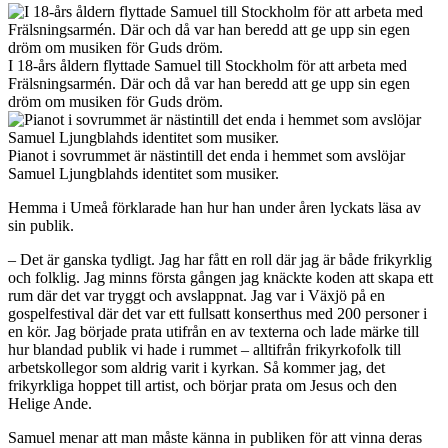
I 18-års åldern flyttade Samuel till Stockholm för att arbeta med
Frälsningsarmén. Där och då var han beredd att ge upp sin egen
dröm om musiken för Guds dröm.
Pianot i sovrummet är nästintill det enda i hemmet som avslöjar
Samuel Ljungblahds identitet som musiker.
Hemma i Umeå förklarade han hur han under åren lyckats läsa av
sin publik.
– Det är ganska tydligt. Jag har fått en roll där jag är både frikyrklig
och folklig. Jag minns första gången jag knäckte koden att skapa ett
rum där det var tryggt och avslappnat. Jag var i Växjö på en
gospelfestival där det var ett fullsatt konserthus med 200 personer i
en kör. Jag började prata utifrån en av texterna och lade märke till
hur blandad publik vi hade i rummet – alltifrån frikyrkofolk till
arbetskollegor som aldrig varit i kyrkan. Så kommer jag, det
frikyrkliga hoppet till artist, och börjar prata om Jesus och den
Helige Ande.
Samuel menar att man måste känna in publiken för att vinna deras