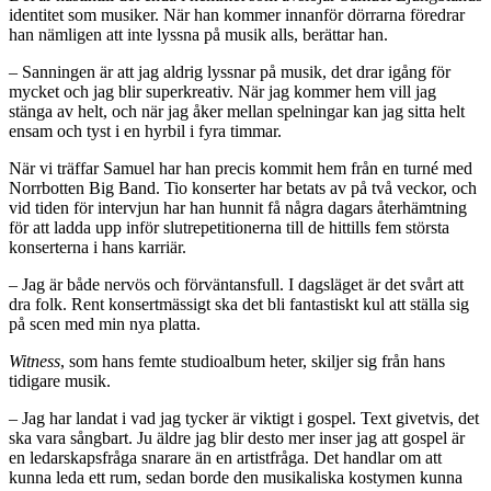
identitet som musiker. När han kommer innanför dörrarna föredrar
han nämligen att inte lyssna på musik alls, berättar han.
– Sanningen är att jag aldrig lyssnar på musik, det drar igång för
mycket och jag blir superkreativ. När jag kommer hem vill jag
stänga av helt, och när jag åker mellan spelningar kan jag sitta helt
ensam och tyst i en hyrbil i fyra timmar.
När vi träffar Samuel har han precis kommit hem från en turné med
Norrbotten Big Band. Tio konserter har betats av på två veckor, och
vid tiden för intervjun har han hunnit få några dagars återhämtning
för att ladda upp inför slutrepetitionerna till de hittills fem största
konserterna i hans karriär.
– Jag är både nervös och förväntansfull. I dagsläget är det svårt att
dra folk. Rent konsertmässigt ska det bli fantastiskt kul att ställa sig
på scen med min nya platta.
Witness
, som hans femte studioalbum heter, skiljer sig från hans
tidigare musik.
– Jag har landat i vad jag tycker är viktigt i gospel. Text givetvis, det
ska vara sångbart. Ju äldre jag blir desto mer inser jag att gospel är
en ledarskapsfråga snarare än en artistfråga. Det handlar om att
kunna leda ett rum, sedan borde den musikaliska kostymen kunna