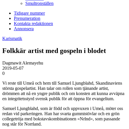
Smultronställen
Tidigare nummer
Prenumeration
Kontakta redaktionen
Annonsera
Karismatik
Folkkär artist med gospeln i blodet
Dagmawit Alemayehu
2019-05-07
0
Vi reste till Umeå och hem till Samuel Ljungblahd, Skandinaviens
största gospelartist. Han talar om rollen som tjänande artist,
drömmen att nå en yngre publik och om konsten att kunna avväpna
en integritets­styrd svensk publik för att öppna för evangelium.
Samuel Ljungblahd, som är född och uppvuxen i Umeå, möter oss
redan vid parkeringen. Han har svarta gummistövlar och en grön
collegetröja med bokstavskombinationen »Nrlnd«, som passande
nog står för Norrland.