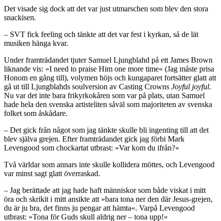
Det visade sig dock att det var just utmarschen som blev den stora
snackisen.
– SVT fick feeling och tänkte att det var fest i kyrkan, så de lät
musiken hänga kvar.
Under framträdandet tjuter Samuel Ljungblahd på ett James Brown
liknande vis: »I need to praise Him one more time« (Jag måste prisa
Honom en gång till), volymen höjs och kungaparet fortsätter glatt att
gå ut till Ljungblahds soulversion av Casting Crowns
Joyful joyful
.
Nu var det inte bara frikyrkokåren som var på plats, utan Samuel
hade hela den svenska artisteliten såväl som majoriteten av svenska
folket som åskådare.
– Det gick från något som jag tänkte skulle bli ingenting till att det
blev själva grejen. Efter framträdandet gick jag förbi Mark
Levengood som chockartat utbrast: »Var kom du ifrån?«
Två världar som annars inte skulle kollidera möttes, och Levengood
var minst sagt glatt överraskad.
– Jag berättade att jag hade haft människor som både viskat i mitt
öra och skrikit i mitt ansikte att »bara tona ner den där Jesus-grejen,
du är ju bra, det finns ju pengar att hämta«. Varpå Levengood
utbrast: »Tona för Guds skull aldrig ner – tona upp!«