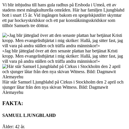
Vi blir inbjudna till hans gula radhus på Ersboda i Umeå, ett av
stadens mest mångkulturella områden. Här har familjen Ljungblahd
bott i snart 15 år. Vid ingången bakom en spegelskjutdörr skymtar
ett par hockey­skridskor och ett par konståkningsskridskor som
tillhör Samuels tre döttrar.
»Jag blir jätteglad över att den senaste plattan har betjänat Kristi
kropp. Men evangelisthjärtat i mig skriker: Hallå, jag sitter fast, jag
vill vara på andra ställen och träffa andra människor!«
Här står Samuel Ljungblahd på Cirkus i Stockholm den 2 april och
sjunger låtar från den nya skivan Witness. Bild: Dagmawit
Alemayehu
FAKTA:
SAMUEL LJUNGBLAHD
Ålder: 42 år.