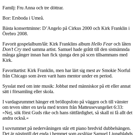
Familj: Fru Anna och tre döttrar.
Bor: Ersboda i Umeå.
Bästa konsertminne: D’Angelo på Cirkus 2000 och Kirk Franklin i
Örebro 2008.
Favorit gospelalbum/låt: Kirk Franklins album
Hello Fear
och låten
Don’t Cry
med samma artist. Samuel hade gråtit till den sistnämnda
många gånger innan han fick sjunga den på scen tillsammans med
Kirk.
Favoritartist: Kirk Franklin, men har lärt sig mest av Smokie Norful
från Chicago som även varit hans mentor under en period.
Sysslat med om inte musik: Jobbat med människor på ett eller annat
sätt i församling eller skola.
I vardagsrummet hänger ett bröllopsfoto på väggen och till vänster
om teven sitter en tavla med texten från Matteusevangeliet 6:33:
»Nej, sök först Guds rike och hans rättfärdighet, så skall ni få allt det
andra också.«
I sovrummet på nedervåningen står ett piano bredvid dubbelsängen.
Det är nästintill det enda i hemmet som avslöjar Samuel Ljungblahds