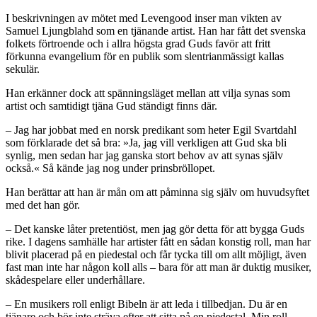
I beskrivningen av mötet med Levengood inser man vikten av
Samuel Ljungblahd som en tjänande artist. Han har fått det svenska
folkets förtroende och i allra högsta grad Guds favör att fritt
förkunna evangelium för en publik som slentrianmässigt kallas
sekulär.
Han erkänner dock att spänningsläget mellan att vilja synas som
artist och samtidigt tjäna Gud ständigt finns där.
– Jag har jobbat med en norsk predikant som heter Egil Svartdahl
som förklarade det så bra: »Ja, jag vill verkligen att Gud ska bli
synlig, men sedan har jag ganska stort behov av att synas själv
också.« Så kände jag nog under prinsbröllopet.
Han berättar att han är mån om att påminna sig själv om huvudsyftet
med det han gör.
– Det kanske låter pretentiöst, men jag gör detta för att bygga Guds
rike. I dagens samhälle har artister fått en sådan konstig roll, man har
blivit placerad på en piedestal och får tycka till om allt möjligt, även
fast man inte har någon koll alls – bara för att man är duktig musiker,
skådespelare eller underhållare.
– En musikers roll enligt Bibeln är att leda i tillbedjan. Du är en
tjänare och bör inte sträva efter att sitta på en piedestal. Min roll