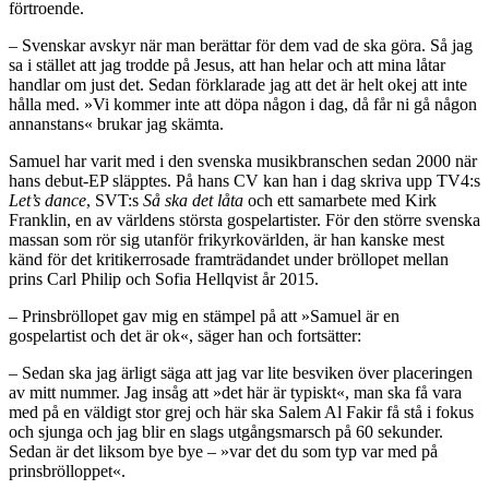
förtroende.
– Svenskar avskyr när man berättar för dem vad de ska göra. Så jag
sa i stället att jag trodde på Jesus, att han helar och att mina låtar
handlar om just det. Sedan förklarade jag att det är helt okej att inte
hålla med. »Vi kommer inte att döpa någon i dag, då får ni gå någon
annanstans« brukar jag skämta.
Samuel har varit med i den svenska musikbranschen sedan 2000 när
hans debut-EP släpptes. På hans CV kan han i dag skriva upp TV4:s
Let’s dance
, SVT:s
Så ska det låta
och ett samarbete med Kirk
Franklin, en av världens största gospelartister. För den större svenska
massan som rör sig utanför frikyrkovärlden, är han kanske mest
känd för det kritikerrosade framträdandet under bröllopet mellan
prins Carl Philip och Sofia Hellqvist år 2015.
– Prinsbröllopet gav mig en stämpel på att »Samuel är en
gospelartist och det är ok«, säger han och fortsätter:
– Sedan ska jag ärligt säga att jag var lite besviken över placeringen
av mitt nummer. Jag insåg att »det här är typiskt«, man ska få vara
med på en väldigt stor grej och här ska Salem Al Fakir få stå i fokus
och sjunga och jag blir en slags utgångsmarsch på 60 sekunder.
Sedan är det liksom bye bye – »var det du som typ var med på
prinsbrölloppet«.