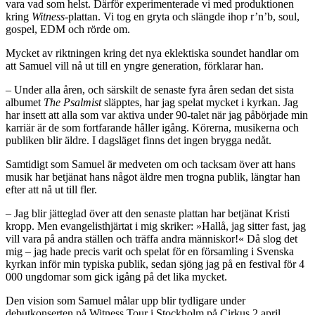
vara vad som helst. Därför experimenterade vi med produktionen
kring
Witness
-plattan. Vi tog en gryta och slängde ihop r’n’b, soul,
gospel, EDM och rörde om.
Mycket av riktningen kring det nya eklektiska soundet handlar om
att Samuel vill nå ut till en yngre generation, förklarar han.
– Under alla åren, och särskilt de senaste fyra åren sedan det sista
albumet
The Psalmist
släpptes, har jag spelat mycket i kyrkan. Jag
har insett att alla som var aktiva under 90-talet när jag påbörjade min
karriär är de som fortfarande håller igång. Körerna, musikerna och
publiken blir äldre. I dagsläget finns det ingen brygga nedåt.
Samtidigt som Samuel är medveten om och tacksam över att hans
musik har betjänat hans något äldre men trogna publik, längtar han
efter att nå ut till fler.
– Jag blir jätteglad över att den senaste plattan har betjänat Kristi
kropp. Men evangelisthjärtat i mig skriker: »Hallå, jag sitter fast, jag
vill vara på andra ställen och träffa andra människor!« Då slog det
mig – jag hade precis varit och spelat för en församling i Svenska
kyrkan inför min typiska publik, sedan sjöng jag på en festival för 4
000 ungdomar som gick igång på det lika mycket.
Den vision som Samuel målar upp blir tydligare under
debutkonserten på Witness Tour i Stockholm på Cirkus 2 april.