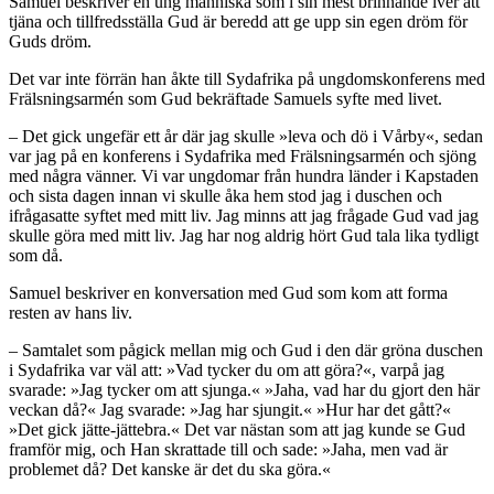
Samuel beskriver en ung människa som i sin mest brinnande iver att
tjäna och tillfredsställa Gud är beredd att ge upp sin egen dröm för
Guds dröm.
Det var inte förrän han åkte till Sydafrika på ungdomskonferens med
Frälsningsarmén som Gud bekräftade Samuels syfte med livet.
– Det gick ungefär ett år där jag skulle »leva och dö i Vårby«, sedan
var jag på en konferens i Sydafrika med Frälsningsarmén och sjöng
med några vänner. Vi var ungdomar från hundra länder i Kapstaden
och sista dagen innan vi skulle åka hem stod jag i duschen och
ifrågasatte syftet med mitt liv. Jag minns att jag frågade Gud vad jag
skulle göra med mitt liv. Jag har nog aldrig hört Gud tala lika tydligt
som då.
Samuel beskriver en konversation med Gud som kom att forma
resten av hans liv.
– Samtalet som pågick mellan mig och Gud i den där gröna duschen
i Sydafrika var väl att: »Vad tycker du om att göra?«, varpå jag
svarade: »Jag tycker om att sjunga.« »Jaha, vad har du gjort den här
veckan då?« Jag svarade: »Jag har sjungit.« »Hur har det gått?«
»Det gick jätte-jättebra.« Det var nästan som att jag kunde se Gud
framför mig, och Han skrattade till och sade: »Jaha, men vad är
problemet då? Det kanske är det du ska göra.«