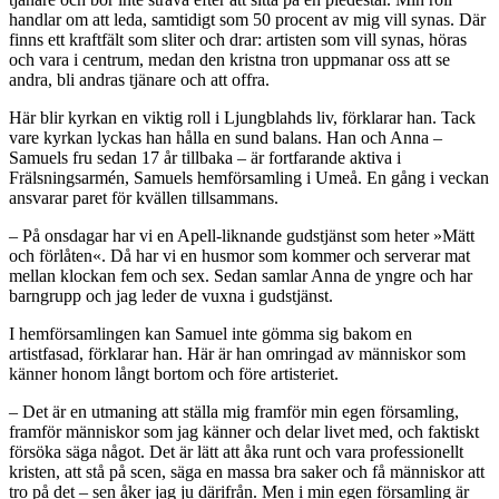
handlar om att leda, samtidigt som 50 procent av mig vill synas. Där
finns ett kraftfält som sliter och drar: artisten som vill synas, höras
och vara i centrum, medan den kristna tron uppmanar oss att se
andra, bli andras tjänare och att offra.
Här blir kyrkan en viktig roll i Ljungblahds liv, förklarar han. Tack
vare kyrkan lyckas han hålla en sund balans. Han och Anna –
Samuels fru sedan 17 år tillbaka – är fortfarande aktiva i
Frälsningsarmén, Samuels hemförsamling i Umeå. En gång i veckan
ansvarar paret för kvällen tillsammans.
– På onsdagar har vi en Apell-liknande gudstjänst som heter »Mätt
och förlåten«. Då har vi en husmor som kommer och serverar mat
mellan klockan fem och sex. Sedan samlar Anna de yngre och har
barngrupp och jag leder de vuxna i gudstjänst.
I hemförsamlingen kan Samuel inte gömma sig bakom en
artistfasad, förklarar han. Här är han omringad av människor som
känner honom långt bortom och före artisteriet.
– Det är en utmaning att ställa mig framför min egen församling,
framför människor som jag känner och delar livet med, och faktiskt
försöka säga något. Det är lätt att åka runt och vara professionellt
kristen, att stå på scen, säga en massa bra saker och få människor att
tro på det – sen åker jag ju därifrån. Men i min egen församling är