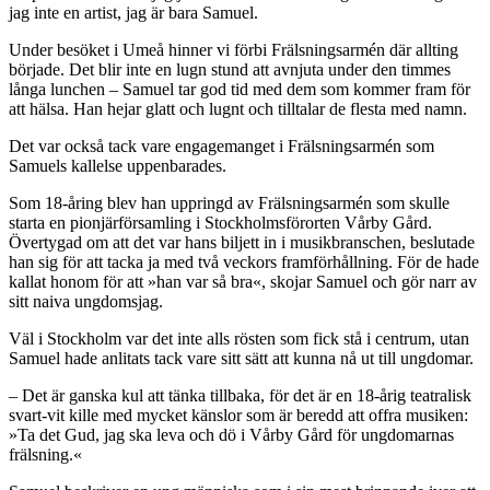
jag inte en artist, jag är bara Samuel.
Under besöket i Umeå hinner vi förbi Frälsningsarmén där allting
började. Det blir inte en lugn stund att avnjuta under den timmes
långa lunchen – Samuel tar god tid med dem som kommer fram för
att hälsa. Han hejar glatt och lugnt och tilltalar de flesta med namn.
Det var också tack vare engagemanget i Frälsningsarmén som
Samuels kallelse uppenbarades.
Som 18-åring blev han uppringd av Frälsnings­armén som skulle
starta en pionjärförsamling i Stockholmsförorten Vårby Gård.
Övertygad om att det var hans biljett in i musikbranschen, beslutade
han sig för att tacka ja med två veckors framförhållning. För de hade
kallat honom för att »han var så bra«, skojar Samuel och gör narr av
sitt naiva ungdomsjag.
Väl i Stockholm var det inte alls rösten som fick stå i centrum, utan
Samuel hade anlitats tack vare sitt sätt att kunna nå ut till ungdomar.
– Det är ganska kul att tänka tillbaka, för det är en 18-årig teatralisk
svart-vit kille med mycket känslor som är beredd att offra musiken:
»Ta det Gud, jag ska leva och dö i Vårby Gård för ungdomarnas
frälsning.«