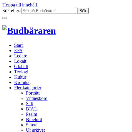
Hoppa till innehåll
Sök efter:
Start
EFS
Ledare
Lokalt
Globalt
Teologi
Kultur
Krönika
Fler kategorier
Porträtt
Vittnesbörd
Salt
BIAL
Psalm
Bibelord
Samtal
Ur arkivet