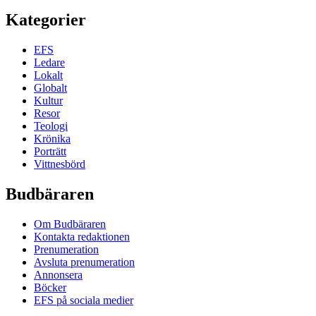
Kategorier
EFS
Ledare
Lokalt
Globalt
Kultur
Resor
Teologi
Krönika
Porträtt
Vittnesbörd
Budbäraren
Om Budbäraren
Kontakta redaktionen
Prenumeration
Avsluta prenumeration
Annonsera
Böcker
EFS på sociala medier