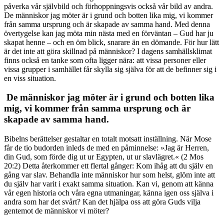
påverka vår självbild och förhoppningsvis också vår bild av andra.
De människor jag möter är i grund och botten lika mig, vi kommer
från samma ursprung och är skapade av samma hand. Med denna
övertygelse kan jag möta min nästa med en förväntan – Gud har ju
skapat henne – och en öm blick, snarare än en dömande. För hur lätt
är det inte att göra skillnad på människor? I dagens samhällsklimat
finns också en tanke som ofta ligger nära: att vissa personer eller
vissa grupper i samhället får skylla sig själva för att de befinner sig i
en viss situation.
De människor jag möter är i grund och botten lika
mig, vi kommer från samma ursprung och är
skapade av samma hand.
Bibelns berättelser gestaltar en totalt motsatt inställning. När Mose
får de tio budorden inleds de med en påminnelse: »Jag är Herren,
din Gud, som förde dig ut ur Egypten, ut ur slavlägret.« (2 Mos
20:2) Detta återkommer ett flertal gånger: Kom ihåg att du själv en
gång var slav. Behandla inte människor hur som helst, glöm inte att
du själv har varit i exakt samma situation. Kan vi, genom att känna
vår egen historia och våra egna utmaningar, känna igen oss själva i
andra som har det svårt? Kan det hjälpa oss att göra Guds vilja
gentemot de människor vi möter?