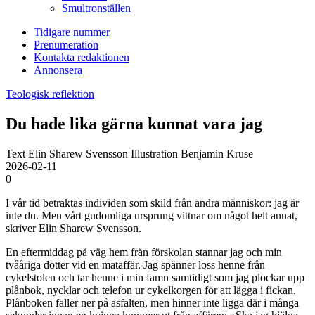
Smultronställen
Tidigare nummer
Prenumeration
Kontakta redaktionen
Annonsera
Teologisk reflektion
Du hade lika gärna kunnat vara jag
Text Elin Sharew Svensson Illustration Benjamin Kruse
2026-02-11
0
I vår tid betraktas individen som skild från andra människor: jag är
inte du. Men vårt gudomliga ursprung vittnar om något helt annat,
skriver Elin Sharew Svensson.
En eftermiddag på väg hem från förskolan stannar jag och min
tvååriga dotter vid en mataffär. Jag spänner loss henne från
cykelstolen och tar henne i min famn samtidigt som jag plockar upp
plånbok, nycklar och telefon ur cykelkorgen för att lägga i fickan.
Plånboken faller ner på asfalten, men hinner inte ligga där i många