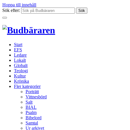
Hoppa till innehåll
Sök efter:
Start
EFS
Ledare
Lokalt
Globalt
Teologi
Kultur
Krönika
Fler kategorier
Porträtt
Vittnesbörd
Salt
BIAL
Psalm
Bibelord
Samtal
Ur arkivet