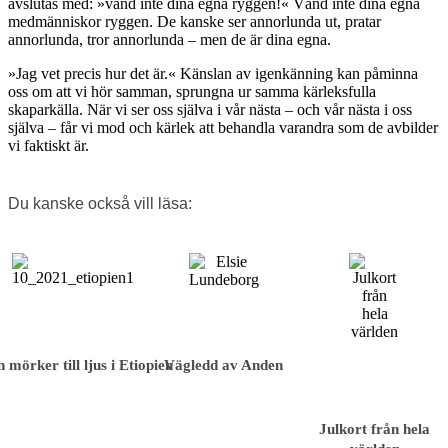
avslutas med: »vänd inte dina egna ryggen!« Vänd inte dina egna
medmänniskor ryggen. De kanske ser annorlunda ut, pratar
annorlunda, tror annorlunda – men de är dina egna.
»Jag vet precis hur det är.« Känslan av igenkänning kan påminna
oss om att vi hör samman, sprungna ur samma kärleksfulla
skaparkälla. När vi ser oss själva i vår nästa – och vår nästa i oss
själva – får vi mod och kärlek att behandla varandra som de avbilder
vi faktiskt är.
Du kanske också vill läsa:
 mörker till ljus i Etiopien
Vägledd av Anden
Julkort från hela