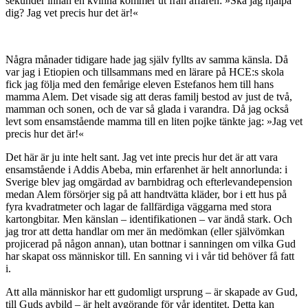
sekunder innan en kvinna kommer ut från affären: »Ska jag hjälpa
dig? Jag vet precis hur det är!«
Några månader tidigare hade jag själv fyllts av samma känsla. Då
var jag i Etiopien och tillsammans med en lärare på HCE:s skola
fick jag följa med den femårige eleven Estefanos hem till hans
mamma Alem. Det visade sig att deras familj bestod av just de två,
mamman och sonen, och de var så glada i varandra. Då jag också
levt som ensamstående mamma till en liten pojke tänkte jag: »Jag vet
precis hur det är!«
Det här är ju inte helt sant. Jag vet inte precis hur det är att vara
ensamstående i Addis Abeba, min erfarenhet är helt annorlunda: i
Sverige blev jag omgärdad av barnbidrag och efterlevandepension
medan Alem försörjer sig på att handtvätta kläder, bor i ett hus på
fyra kvadratmeter och lagar de fallfärdiga väggarna med stora
kartongbitar. Men känslan – identifikationen – var ändå stark. Och
jag tror att detta handlar om mer än medömkan (eller självömkan
projicerad på någon annan), utan bottnar i sanningen om vilka Gud
har skapat oss människor till. En sanning vi i vår tid behöver få fatt
i.
Att alla människor har ett gudomligt ursprung – är skapade av Gud,
till Guds avbild – är helt avgörande för vår identitet. Detta kan