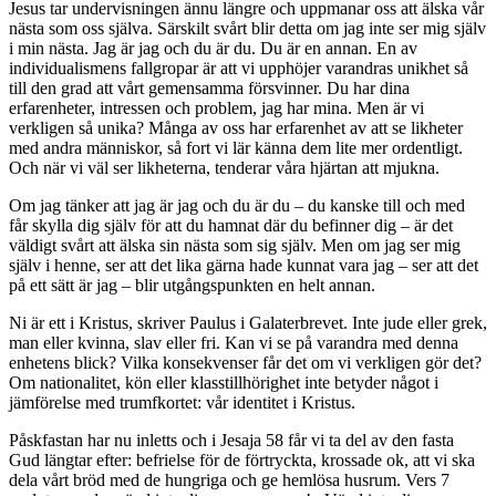
Jesus tar undervisningen ännu längre och uppmanar oss att älska vår
nästa som oss själva. Särskilt svårt blir detta om jag inte ser mig själv
i min nästa. Jag är jag och du är du. Du är en annan. En av
individualismens fallgropar är att vi upphöjer varandras unikhet så
till den grad att vårt gemensamma försvinner. Du har dina
erfarenheter, intressen och problem, jag har mina. Men är vi
verkligen så unika? Många av oss har erfarenhet av att se likheter
med andra människor, så fort vi lär känna dem lite mer ordentligt.
Och när vi väl ser likheterna, tenderar våra hjärtan att mjukna.
Om jag tänker att jag är jag och du är du – du kanske till och med
får skylla dig själv för att du hamnat där du befinner dig – är det
väldigt svårt att älska sin nästa som sig själv. Men om jag ser mig
själv i henne, ser att det lika gärna hade kunnat vara jag – ser att det
på ett sätt är jag – blir utgångspunkten en helt annan.
Ni är ett i Kristus, skriver Paulus i Galaterbrevet. Inte jude eller grek,
man eller kvinna, slav eller fri. Kan vi se på varandra med denna
enhetens blick? Vilka konsekvenser får det om vi verkligen gör det?
Om nationalitet, kön eller klasstillhörighet inte betyder något i
jämförelse med trumfkortet: vår identitet i Kristus.
Påskfastan har nu inletts och i Jesaja 58 får vi ta del av den fasta
Gud längtar efter: befrielse för de förtryckta, krossade ok, att vi ska
dela vårt bröd med de hungriga och ge hemlösa husrum. Vers 7