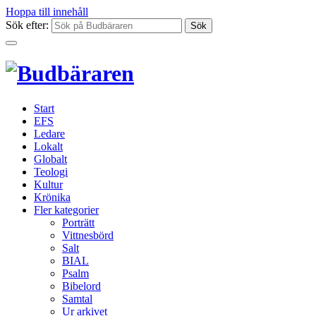
Hoppa till innehåll
Sök efter:
Start
EFS
Ledare
Lokalt
Globalt
Teologi
Kultur
Krönika
Fler kategorier
Porträtt
Vittnesbörd
Salt
BIAL
Psalm
Bibelord
Samtal
Ur arkivet