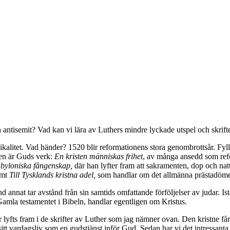
ntisemit? Vad kan vi lära av Luthers mindre lyckade utspel och skrift
alitet. Vad händer? 1520 blir reformationens stora genombrottsår. Fyll
ngen är Guds verk:
En kristen människas frihet
, av många ansedd som refor
byloniska fångenskap,
där han lyfter fram att sakramenten, dop och nat
amt
Till Tysklands kristna adel,
som handlar om det allmänna prästadömet
d annat tar avstånd från sin samtids omfattande förföljelser av judar. I
 Gamla testamentet i Bibeln, handlar egentligen om Kristus.
yfts fram i de skrifter av Luther som jag nämner ovan. Den kristne får 
t vardagsliv som en gudstjänst inför Gud. Sedan har vi det intressanta