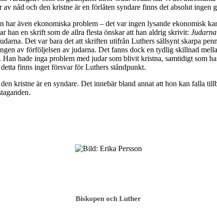
v nåd och den kristne är en förlåten syndare finns det absolut ingen gru
n har även ekonomiska problem – det var ingen lysande ekonomisk karri
ar han en skrift som de allra flesta önskar att han aldrig skrivit:
Judarna 
 judarna. Det var bara det att skriften utifrån Luthers sällsynt skarpa pen
ngen av förföljelsen av judarna. Det fanns dock en tydlig skillnad mel
. Han hade inga problem med judar som blivit kristna, samtidigt som ha
 detta finns inget försvar för Luthers ståndpunkt.
 den kristne är en syndare. Det innebär bland annat att hon kan falla til
gstaganden.
Biskopen och Luther