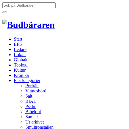
Hoppa
Sök
till
efter:
innehåll
Start
EFS
Ledare
Lokalt
Globalt
Teologi
Kultur
Krönika
Fler kategorier
Porträtt
Vittnesbörd
Salt
BIAL
Psalm
Bibelord
Samtal
Ur arkivet
Smultronställen