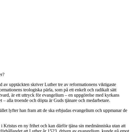
er?
d av upptäckten skriver Luther tre av reformationens viktigaste
mationens teologiska pärla, som på ett enkelt och radikalt sätt
tvard, är ett uttryck för evangelium – en uppgörelse med kyrkans
 – alla troende och döpta är Guds tjänare och medarbetare.
stället lyfter han fram att de ska erbjudas evangelium och uppmanar de
i Kristus en ny frihet och kan därför tjäna sin medmänniska utan att
 förhållandet att Luther år 1523, driven av evangelium, kunde gå emot