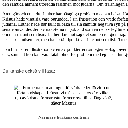
den samtida allmänt utbredda rasismen mot judarna. Om frälsningen är a
Åren går och en äldre Luther har påtagliga problem med sin hälsa. Ha
Kristus hade visat sig vara ogrundad. I sin frustration och vrede författ
judarna. Luther hade här fallit tillbaka till sin samtids negativa syn på
senare användes den av nazisterna i Tyskland som en del av legitimeri
om rasism: antisemitism. Luther däremot såg det som en religiös fråga
rasistiska antisemiter, men hans ståndpunkt var inte antisemitisk. Trots
Han blir här en illustration av en av punkterna i sin egen teologi: även
etik, samt att hon kan vara fatalt blind för problem med egna ställnin
Du kanske också vill läsa:
Närmare kyrkans centrum