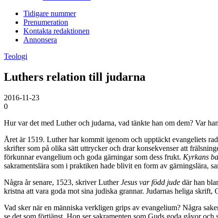
Tidigare nummer
Prenumeration
Kontakta redaktionen
Annonsera
Teologi
Luthers relation till judarna
2016-11-23
0
Hur var det med Luther och judarna, vad tänkte han om dem? Var han a
Året är 1519. Luther har kommit igenom och upptäckt evangeliets radik
skrifter som på olika sätt uttrycker och drar konsekvenser att frälsni
förkunnar evangelium och goda gärningar som dess frukt.
Kyrkans ba
sakramentslära som i praktiken hade blivit en form av gärningslära, s
Några år senare, 1523, skriver Luther
Jesus var född jude
där han blan
kristna att vara goda mot sina judiska grannar. Judarnas heliga skrift,
Vad sker när en människa verkligen grips av evangelium? Några saker l
se det som förtjänst. Hon ser sakramenten som Guds goda gåvor och sit