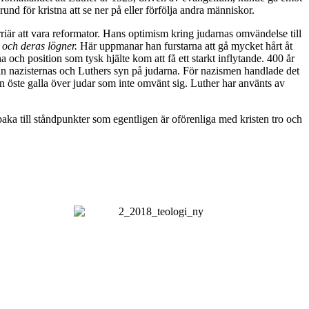
nd för kristna att se ner på eller förfölja andra människor.
är att vara reformator. Hans optimism kring judarnas omvändelse till
och deras lögner.
Här uppmanar han furstarna att gå mycket hårt åt
na och position som tysk hjälte kom att få ett starkt inflytande. 400 år
lan nazisternas och Luthers syn på judarna. För nazismen handlade det
n öste galla över judar som inte omvänt sig. Luther har använts av
lbaka till ståndpunkter som egentligen är oförenliga med kristen tro och