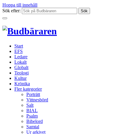
Hoppa till innehåll
Sök efter:
Start
EFS
Ledare
Lokalt
Globalt
Teologi
Kultur
Krönika
Fler kategorier
Porträtt
Vittnesbörd
Salt
BIAL
Psalm
Bibelord
Samtal
Ur arkivet