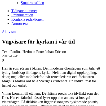
Smultronställen
Tidigare nummer
Prenumeration
Kontakta redaktionen
Annonsera
Aktivism
Vägvisare för kyrkan i vår tid
Text: Paulina Hedman Foto: Johan Ericson
2016-12-19
0
Han är som rösten i öknen. Den moderne ökenfadern som talar ett
tydligt budskap till dagens kyrka. Helt utan digital uppkoppling,
dator, mejl eller mobiltelefon når retreatledaren och författaren
Magnus Malms ord hela Sveriges kristenhet. En radikal röst för
helhet och enhet.
Vi har kommit till ett hem. Det känns precis lika idylliskt som det
låter. Husets faluröda fasad lyser upp den annars så frostgrå
vinterdagen. På diskbänken ligger säsongens nyskördade potatis,