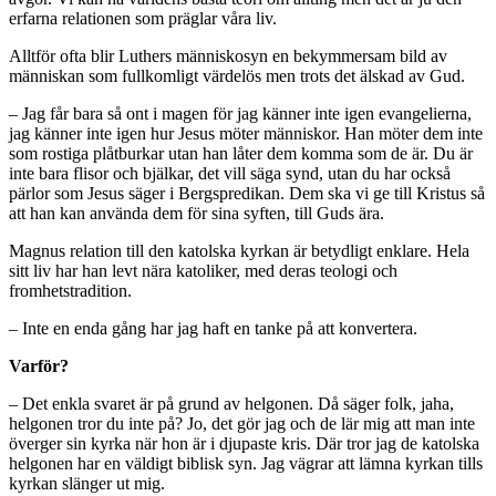
erfarna relationen som präglar våra liv.
Alltför ofta blir Luthers människosyn en bekymmersam bild av
människan som fullkomligt värdelös men trots det älskad av Gud.
– Jag får bara så ont i magen för jag känner inte igen evangelierna,
jag känner inte igen hur Jesus möter människor. Han möter dem inte
som rostiga plåtburkar utan han låter dem komma som de är. Du är
inte bara flisor och bjälkar, det vill säga synd, utan du har också
pärlor som Jesus säger i Bergspredikan. Dem ska vi ge till Kristus så
att han kan använda dem för sina syften, till Guds ära.
Magnus relation till den katolska kyrkan är betydligt enklare. Hela
sitt liv har han levt nära katoliker, med deras teologi och
fromhetstradition.
– Inte en enda gång har jag haft en tanke på att konvertera.
Varför?
– Det enkla svaret är på grund av helgonen. Då säger folk, jaha,
helgonen tror du inte på? Jo, det gör jag och de lär mig att man inte
överger sin kyrka när hon är i djupaste kris. Där tror jag de katolska
helgonen har en väldigt biblisk syn. Jag vägrar att lämna kyrkan tills
kyrkan slänger ut mig.