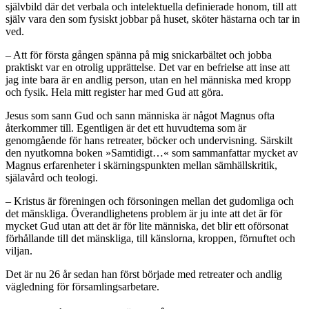
självbild där det verbala och intelektuella definierade honom, till att
själv vara den som fysiskt jobbar på huset, sköter hästarna och tar in
ved.
– Att för första gången spänna på mig snickarbältet och jobba
praktiskt var en otrolig upprättelse. Det var en befrielse att inse att
jag inte bara är en andlig person, utan en hel människa med kropp
och fysik. Hela mitt register har med Gud att göra.
Jesus som sann Gud och sann människa är något Magnus ofta
återkommer till. Egentligen är det ett huvudtema som är
genomgående för hans retreater, böcker och undervisning. Särskilt
den nyutkomna boken »Samtidigt…« som sammanfattar mycket av
Magnus erfarenheter i skärningspunkten mellan sämhällskritik,
själavård och teologi.
– Kristus är föreningen och försoningen mellan det gudomliga och
det mänskliga. Överandlighetens problem är ju inte att det är för
mycket Gud utan att det är för lite människa, det blir ett oförsonat
förhållande till det mänskliga, till känslorna, kroppen, förnuftet och
viljan.
Det är nu 26 år sedan han först började med retreater och andlig
vägledning för församlingsarbetare.