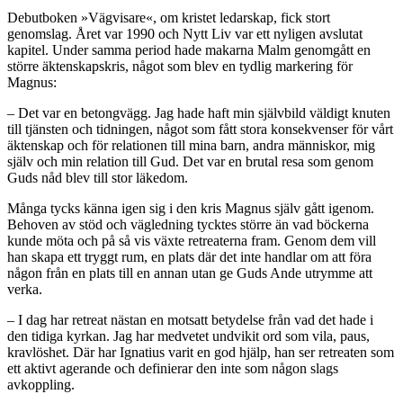
Debutboken »Vägvisare«, om kristet ledarskap, fick stort
genomslag. Året var 1990 och Nytt Liv var ett nyligen avslutat
kapitel. Under samma period hade makarna Malm genomgått en
större äktenskapskris, något som blev en tydlig markering för
Magnus:
– Det var en betongvägg. Jag hade haft min självbild väldigt knuten
till tjänsten och tidningen, något som fått stora konsekvenser för vårt
äktenskap och för relationen till mina barn, andra människor, mig
själv och min relation till Gud. Det var en brutal resa som genom
Guds nåd blev till stor läkedom.
Många tycks känna igen sig i den kris Magnus själv gått igenom.
Behoven av stöd och vägledning tycktes större än vad böckerna
kunde möta och på så vis växte retreaterna fram. Genom dem vill
han skapa ett tryggt rum, en plats där det inte handlar om att föra
någon från en plats till en annan utan ge Guds Ande utrymme att
verka.
– I dag har retreat nästan en motsatt betydelse från vad det hade i
den tidiga kyrkan. Jag har medvetet undvikit ord som vila, paus,
kravlöshet. Där har Ignatius varit en god hjälp, han ser retreaten som
ett aktivt agerande och definierar den inte som någon slags
avkoppling.