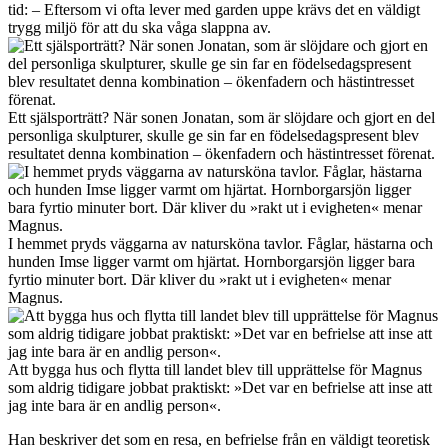
tid: – Eftersom vi ofta lever med garden uppe krävs det en väldigt
trygg miljö för att du ska våga slappna av.
Ett själsporträtt? När sonen Jonatan, som är slöjdare och gjort en del
personliga skulpturer, skulle ge sin far en födelsedagspresent blev
resultatet denna kombination – ökenfadern och hästintresset förenat.
I hemmet pryds väggarna av natursköna tavlor. Fåglar, hästarna och
hunden Imse ligger varmt om hjärtat. Hornborgarsjön ligger bara
fyrtio minuter bort. Där kliver du »rakt ut i evigheten« menar
Magnus.
Att bygga hus och flytta till landet blev till upprättelse för Magnus
som aldrig tidigare jobbat praktiskt: »Det var en befrielse att inse att
jag inte bara är en andlig person«.
Han beskriver det som en resa, en befrielse från en väldigt teoretisk