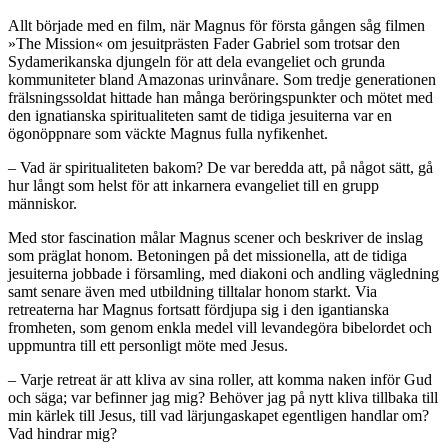
Allt började med en film, när Magnus för första gången såg filmen
»The Mission« om jesuitprästen Fader Gabriel som trotsar den
Sydamerikanska djungeln för att dela evangeliet och grunda
kommuniteter bland Amazonas urinvånare. Som tredje generationen
frälsningssoldat hittade han många beröringspunkter och mötet med
den ignatianska spiritualiteten samt de tidiga jesuiterna var en
ögonöppnare som väckte Magnus fulla nyfikenhet.
– Vad är spiritualiteten bakom? De var beredda att, på något sätt, gå
hur långt som helst för att inkarnera evangeliet till en grupp
människor.
Med stor fascination målar Magnus scener och beskriver de inslag
som präglat honom. Betoningen på det missionella, att de tidiga
jesuiterna jobbade i församling, med diakoni och andling vägledning
samt senare även med utbildning tilltalar honom starkt. Via
retreaterna har Magnus fortsatt fördjupa sig i den igantianska
fromheten, som genom enkla medel vill levandegöra bibelordet och
uppmuntra till ett personligt möte med Jesus.
– Varje retreat är att kliva av sina roller, att komma naken inför Gud
och säga; var befinner jag mig? Behöver jag på nytt kliva tillbaka till
min kärlek till Jesus, till vad lärjungaskapet egentligen handlar om?
Vad hindrar mig?