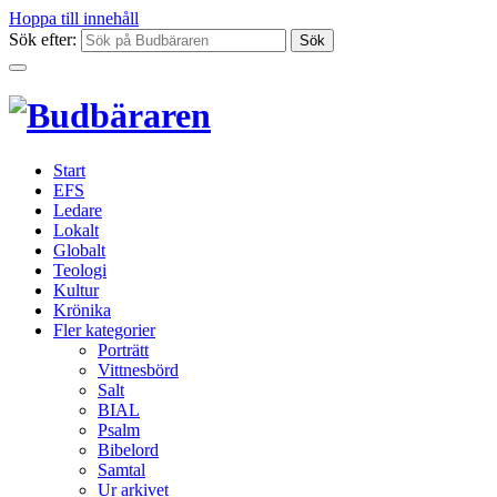
Hoppa till innehåll
Sök efter:
Start
EFS
Ledare
Lokalt
Globalt
Teologi
Kultur
Krönika
Fler kategorier
Porträtt
Vittnesbörd
Salt
BIAL
Psalm
Bibelord
Samtal
Ur arkivet