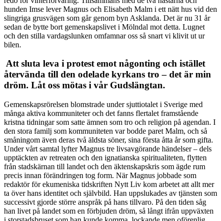
redo för vinterförvaring. Tillsammans med de två hästarna och
hunden Imse lever Magnus och Elisabeth Malm i ett nätt hus vid den
slingriga grusvägen som går genom byn Asklanda. Det är nu 31 år
sedan de bytte bort gemenskapslivet i Mölndal mot detta. Lugnet
och den stilla vardagslunken omfamnar oss så snart vi klivit ut ur
bilen.
Att sluta leva i protest emot någonting och istället
återvända till den odelade kyrkans tro – det är min
dröm. Låt oss mötas i vår Gudslängtan.
Gemenskapsrörelsen blomstrade under sjuttiotalet i Sverige med
många aktiva kommuniteter och det fanns flertalet framstående
kristna tidningar som satte ämnen som tro och religion på agendan. I
den stora familj som kommuniteten var bodde paret Malm, och så
småningom även deras två äldsta söner, sina första åtta år som gifta.
Under vårt samtal lyfter Magnus tre livsavgörande händelser – dels
upptäckten av retreaten och den ignatianska spiritualiteten, flytten
från stadskärnan till landet och den äktenskapskris som ägde rum
precis innan förändringen tog form. När Magnus jobbade som
redaktör för ekumeniska tidskriften Nytt Liv kom arbetet att allt mer
ta över hans identitet och självbild. Han uppslukades av tjänsten som
successivt gjorde större anspråk på hans tillvaro. På den tiden såg
han livet på landet som en förbjuden dröm, så långt ifrån uppväxten
i storstadsbruset som han kunde komma, lockande men oförenlig