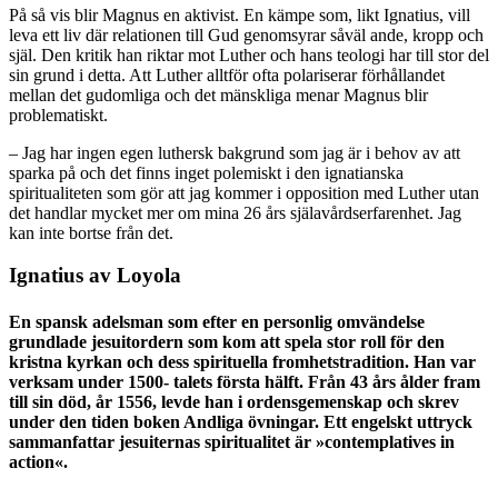
På så vis blir Magnus en aktivist. En kämpe som, likt Ignatius, vill
leva ett liv där relationen till Gud genomsyrar såväl ande, kropp och
själ. Den kritik han riktar mot Luther och hans teologi har till stor del
sin grund i detta. Att Luther alltför ofta polariserar förhållandet
mellan det gudomliga och det mänskliga menar Magnus blir
problematiskt.
– Jag har ingen egen luthersk bakgrund som jag är i behov av att
sparka på och det finns inget polemiskt i den ignatianska
spiritualiteten som gör att jag kommer i opposition med Luther utan
det handlar mycket mer om mina 26 års själavårdserfarenhet. Jag
kan inte bortse från det.
Ignatius av Loyola
En spansk adelsman som efter en personlig omvändelse
grundlade jesuitordern som kom att spela stor roll för den
kristna kyrkan och dess spirituella fromhetstradition. Han var
verksam under 1500- talets första hälft. Från 43 års ålder fram
till sin död, år 1556, levde han i ordensgemenskap och skrev
under den tiden boken Andliga övningar. Ett engelskt uttryck
sammanfattar jesuiternas spiritualitet är »contemplatives in
action«.