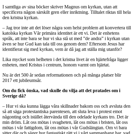
I samtliga av sina böcker skriver Magnus om kyrkan, utan att
specificera någon särskilt gren eller inriktning. Tilltalet riktas till hela
den kristna kyrkan.
– Jag tror inte att det löser några som helst problem att konvertera till
katolska kyrkan Vår primära identitet är ett vi. Det är enhetens
språk, att inte bara se hur vi ska stå ut med ”de andra” i kyrkan utan
även se hur Gud kan tala till oss genom dem? Eftersom Jesus har
identifierat sig med kyrkan, vem är då jag att ställa mig utanför?
Lika mycket som helheten i det kristna livet är en hjärtefråga ligger
enheten, med Kristus i centrum, honom varmt om hjärtat.
Nu är det 500 år sedan reformationen och på många platser blir
2017 ett jubileumsår.
Om du fick önska, vad skulle du vilja att det pratades om i
Sverige då?
– Hur vi ska kunna lägga våra skillnader bakom oss och avsluta den
så att säga protestantiska parentesen, att sluta leva i protest emot
någonting och istället återvända till den odelade kyrkans tro. Det är
min dröm. Låt oss mötas i svagheten, låt oss mötas i bristen, låt oss
mötas i vår fattigdom, låt oss mötas i vår Gudslängtan. Om vi bara
sitter där och säger hur fantastiskt rätt vi i vårt sammanhang har, vad