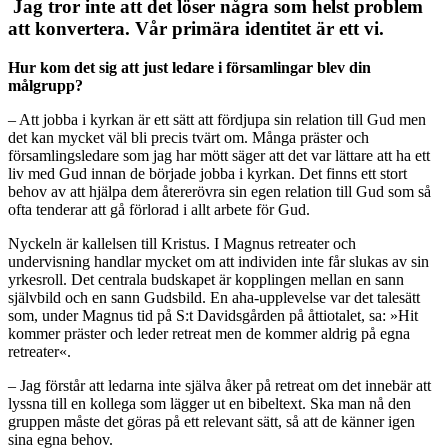
Jag tror inte att det löser några som helst problem
att konvertera. Vår primära identitet är ett vi.
Hur kom det sig att just ledare i församlingar blev din
målgrupp?
– Att jobba i kyrkan är ett sätt att fördjupa sin relation till Gud men
det kan mycket väl bli precis tvärt om. Många präster och
församlingsledare som jag har mött säger att det var lättare att ha ett
liv med Gud innan de började jobba i kyrkan. Det finns ett stort
behov av att hjälpa dem återerövra sin egen relation till Gud som så
ofta tenderar att gå förlorad i allt arbete för Gud.
Nyckeln är kallelsen till Kristus. I Magnus retreater och
undervisning handlar mycket om att individen inte får slukas av sin
yrkesroll. Det centrala budskapet är kopplingen mellan en sann
självbild och en sann Gudsbild. En aha-upplevelse var det talesätt
som, under Magnus tid på S:t Davidsgården på åttiotalet, sa: »Hit
kommer präster och leder retreat men de kommer aldrig på egna
retreater«.
– Jag förstår att ledarna inte själva åker på retreat om det innebär att
lyssna till en kollega som lägger ut en bibeltext. Ska man nå den
gruppen måste det göras på ett relevant sätt, så att de känner igen
sina egna behov.