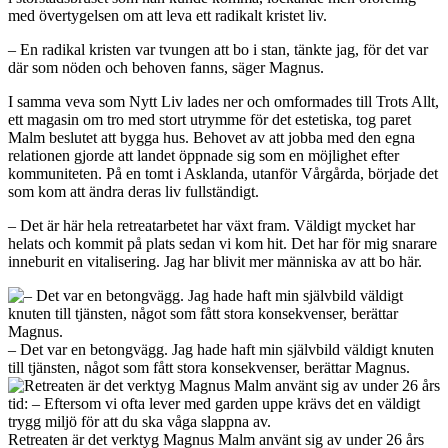
med övertygelsen om att leva ett radikalt kristet liv.
– En radikal kristen var tvungen att bo i stan, tänkte jag, för det var
där som nöden och behoven fanns, säger Magnus.
I samma veva som Nytt Liv lades ner och omformades till Trots Allt,
ett magasin om tro med stort utrymme för det estetiska, tog paret
Malm beslutet att bygga hus. Behovet av att jobba med den egna
relationen gjorde att landet öppnade sig som en möjlighet efter
kommuniteten. På en tomt i Asklanda, utanför Vårgårda, började det
som kom att ändra deras liv fullständigt.
– Det är här hela retreatarbetet har växt fram. Väldigt mycket har
helats och kommit på plats sedan vi kom hit. Det har för mig snarare
inneburit en vitalisering. Jag har blivit mer människa av att bo här.
– Det var en betong­vägg. Jag hade haft min självbild väldigt knuten
till tjänsten, något som fått stora konsekvenser, berättar Magnus.
Retreaten är det verktyg Magnus Malm använt sig av under 26 års