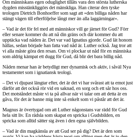
Om människans egen oduglighet tillåts vara den största lutherska
dygden misstänkliggörs det mänskliga. Han citerar den tyske
teologen Dietrich Bonhoeffer som sagt att »den billiga nåden har
stängt vägen till efterföljelse långt mer än alla laggärningar«.
– Vad är det för fel med att människor vill ge järnet för Gud? Förr
eller senare kommer du att nå din gräns och där kommer du att
upptäcka vad nåden är. Det var vad Ignatius gjorde. Gud lät honom
hållas, sedan började han fatta vad nåd är. Luther också. Jag tror att
vi alla måste göra den resan. Om vi plockar ut nåd för en människa
som aldrig kämpat ett dugg för Gud, då blir det bara billig nåd.
Nåden menar han är betydligt mer dynamisk och aktiv, i såväl Nya
testamentet som i ignatiansk teologi.
– Det vi djupast längtar efter, det är det vi har svårast att ta emot just
därför att det också rör vid en saknad, en sorg och ett sår hos oss.
Det motståndet måste vi ta på allvar när vi talar om att detta är en
gåva, för det är banne mig inte så enkelt som vi påstår att det är.
Magnus är övertygad om att Luther någonstans var rädd för Gud
hela sitt liv. En rädsla som skapat en spricka i Gudsbilden, en
spricka som alltid sätter sig även i den egna självbilden.
– Vad är din magkänsla av att Gud ser på dig? Det är den som
avgör. Vi kan ha världens bästa teori om allting men det är ju den