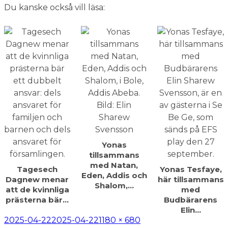
Du kanske också vill läsa:
Yonas
tillsammans
med Natan,
Tagesech
Yonas Tesfaye,
Eden, Addis och
Dagnew menar
här tillsammans
Shalom,…
att de kvinnliga
med
prästerna bär…
Budbärarens
Elin…
Postat
Full
2025-04-22
2025-04-22
1180 × 680