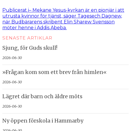
storlek
Inläggsnavigering
Publicerat i
– Mekane Yesus-­kyrkan är en pionjär i att
utrusta kvinnor för tjänst, säger Tagesech Dagnew,
när Budbärarens skribent Elin Sharew Svensson
möter henne i Addis Abeba.
SENASTE ARTIKLAR
Sjung, för Guds skull!
2026-06-30
»Frågan kom som ett brev från himlen«
2026-06-30
Lägret där barn och äldre möts
2026-06-30
Ny öppen förskola i Hammarby
2026-06-30