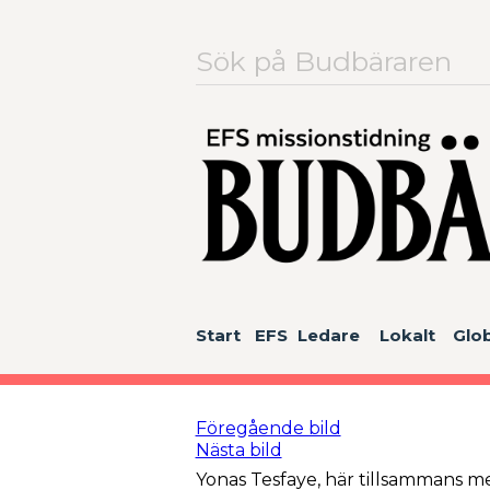
Sök
efter:
Start
EFS
Ledare
Lokalt
Glob
Föregående bild
Nästa bild
Yonas Tesfaye, här tillsammans m