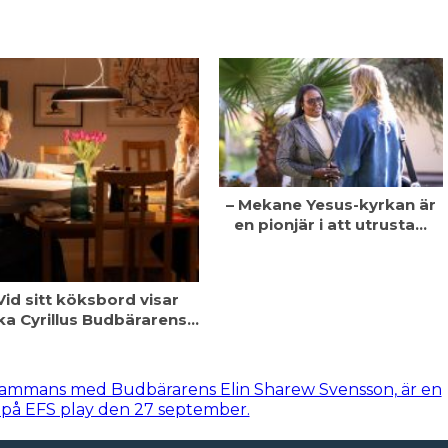
– Mekane Yesus-­kyrkan är
en pionjär i att utrusta…
Vid sitt köksbord visar
ka Cyrillus Budbärarens…
llsammans med Budbärarens Elin Sharew Svensson, är en
s på EFS play den 27 september.