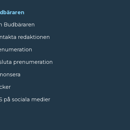
dbäraren
 Budbäraren
ntakta redaktionen
enumeration
sluta prenumeration
nonsera
cker
S på sociala medier