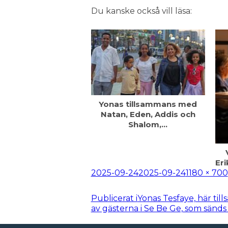
Du kanske också vill läsa:
Yonas tillsammans med
Natan, Eden, Addis och
Shalom,…
Eri
Postat
Full
2025-09-24
2025-09-24
1180 × 700
storlek
Inläggsnavigering
Publicerat i
Yonas Tesfaye, här ti
av gästerna i Se Be Ge, som sänd