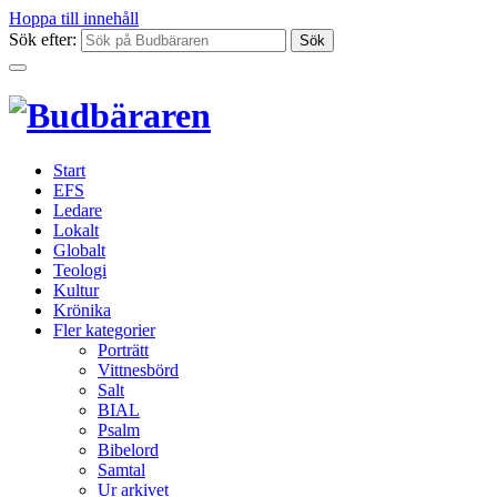
Hoppa till innehåll
Sök efter:
Start
EFS
Ledare
Lokalt
Globalt
Teologi
Kultur
Krönika
Fler kategorier
Porträtt
Vittnesbörd
Salt
BIAL
Psalm
Bibelord
Samtal
Ur arkivet