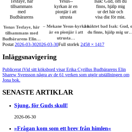
– Mekane Yesus-­kyrkan
I häktet bad Isak: Gud,
Yonas Tesfaye, här
är en pionjär i att
du finns, hjälp mig ur
tillsammans med
utrusta…
Budbärarens Elin…
Postat
2026-03-30
2026-03-30
Full storlek
2458 × 1417
Inläggsnavigering
Publicerat i
Vid sitt köksbord visar Erika Cyrillus Budbärarens Elin
Sharew Svensson några av de 61 verken som utgör utställningen om
Jona bok.
SENASTE ARTIKLAR
Sjung, för Guds skull!
2026-06-30
»Frågan kom som ett brev från himlen«