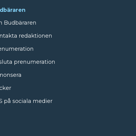
dbäraren
 Budbäraren
ntakta redaktionen
enumeration
sluta prenumeration
nonsera
cker
S på sociala medier