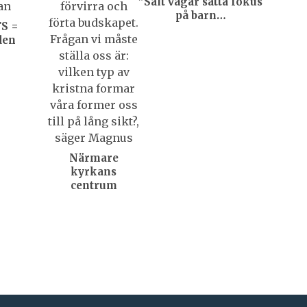
”Salt vågar sätta fokus
på barn…
FS =
den
Närmare
kyrkans
centrum