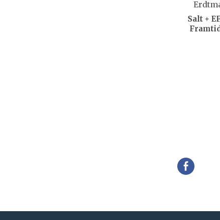
Salt + E
Framti
Della