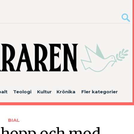
alt
Teologi
Kultur
Krönika
Fler kategorier
BIAL
a hopp och mod