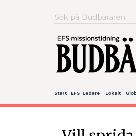
Sök
efter:
Start
EFS
Ledare
Lokalt
Glob
Vill sprid