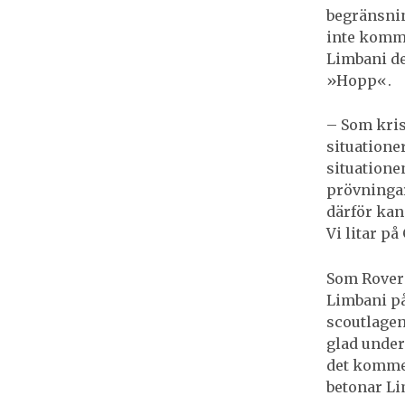
begränsnin
inte komm
Limbani de
»Hopp«.
– Som krist
situatione
situatione
prövningar
därför kan 
Vi litar på
Som Rover
Limbani på
scoutlagen
glad under
det kommer
betonar Li