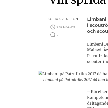
Limbani 
SOFIA SVENSSON
i scoutr
2021-04-23
och scou
0
Limbani Ba
Malawi. År
Patrullrik
scouter in
Limbani på Patrullriks 2017 då han l
– Rörelsen 
kompetens
deltagande