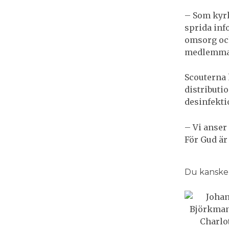
– Som kyrka
sprida inf
omsorg oc
medlemmar
Scouterna
distributi
desinfekti
– Vi anser
För Gud är
Du kanske o