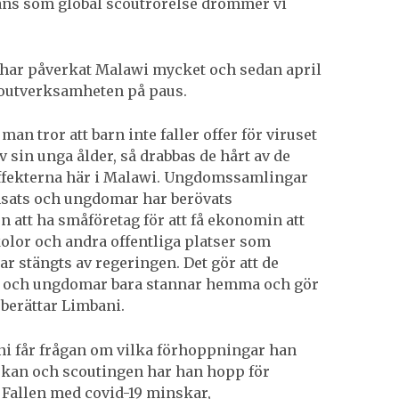
ns som global scoutrörelse drömmer vi
har påverkat Malawi mycket och sedan april
outverksamheten på paus.
an tror att barn inte faller offer för viruset
v sin unga ålder, så drabbas de hårt av de
ffekterna här i Malawi. Ungdomssamlingar
sats och ungdomar har berövats
n att ha småföretag för att få ekonomin att
kolor och andra offentliga platser som
ar stängts av regeringen. Det gör att de
n och ungdomar bara stannar hemma och gör
 berättar Limbani.
i får frågan om vilka förhoppningar han
rkan och scoutingen har han hopp för
 Fallen med covid-19 minskar,