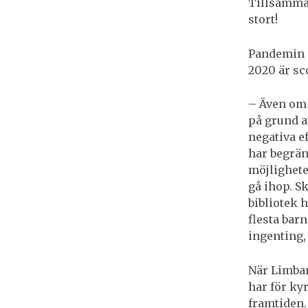
Tillsamma
stort!
Pandemin 
2020 är sc
– Även om m
på grund a
negativa e
har begrän
möjlighete
gå ihop. S
bibliotek h
flesta bar
ingenting,
När Limban
har för ky
framtiden.