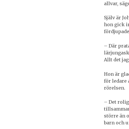
allvar, säg
Själv är J
hon gick i
fördjupade
– Där prat
lärjungask
Allt det ja
Hon är glad
för ledare
rörelsen.
– Det rolig
tillsamman
större än o
barn och u