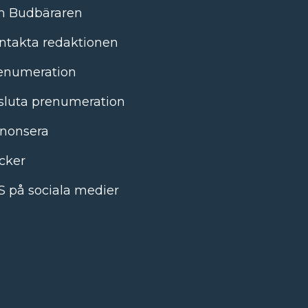
 Budbäraren
ntakta redaktionen
enumeration
sluta prenumeration
nonsera
cker
S på sociala medier