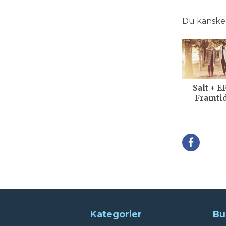
Du kanske o
Salt + E
Framti
Della
Kategorier
Bu