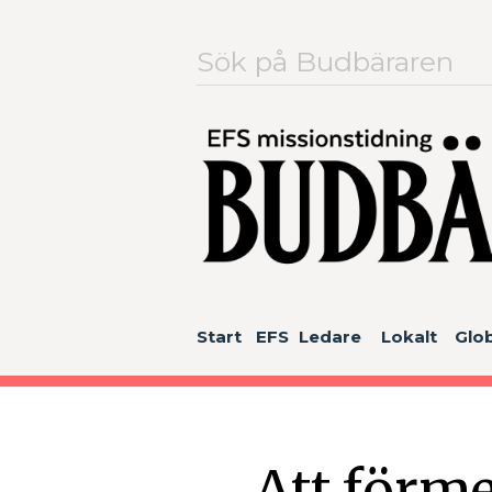
Sök
efter:
Start
EFS
Ledare
Lokalt
Glob
Att förme