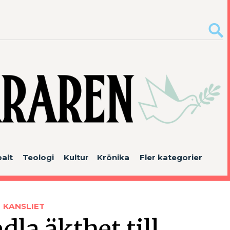
alt
Teologi
Kultur
Krönika
Fler kategorier
KANSLIET
dla äkthet till