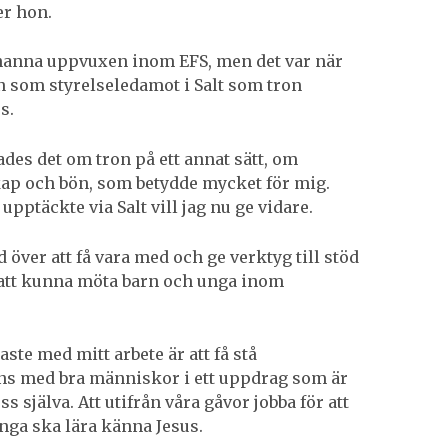
er hon.
ohanna uppvuxen inom EFS, men det var när
n som styrelseledamot i Salt som tron
s.
ades det om tron på ett annat sätt, om
ap och bön, som betydde mycket för mig.
g upptäckte via Salt vill jag nu ge vidare.
 över att få vara med och ge verktyg till stöd
 att kunna möta barn och unga inom
aste med mitt arbete är att få stå
s med bra människor i ett uppdrag som är
ss själva. Att utifrån våra gåvor jobba för att
nga ska lära känna Jesus.