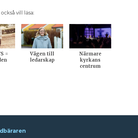
ckså vill läsa:
FS =
Vägen till
Närmare
den
ledarskap
kyrkans
centrum
dbäraren