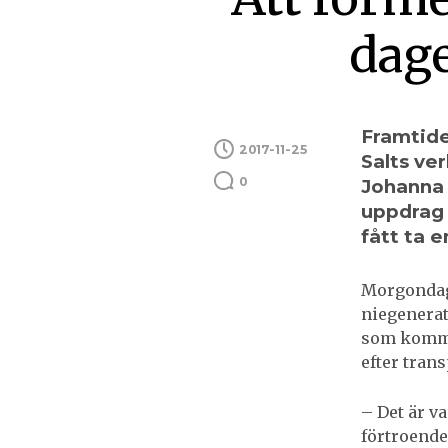
dag
Framtide
2017-11-25
Salts ve
0
Johanna 
uppdrag o
fått ta 
Morgondage
niegenerat
som komme
efter tran
– Det är va
förtroende