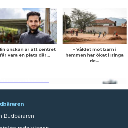
Min önskan är att centret
– Våldet mot barn i
får vara en plats där…
hemmen har ökat i Iringa
de…
årt mot världens barn
dbäraren
 Budbäraren