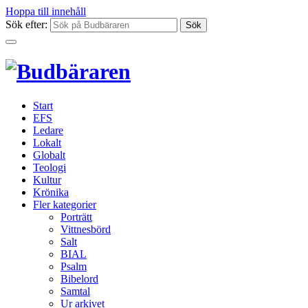
Hoppa till innehåll
Sök efter:
Start
EFS
Ledare
Lokalt
Globalt
Teologi
Kultur
Krönika
Fler kategorier
Porträtt
Vittnesbörd
Salt
BIAL
Psalm
Bibelord
Samtal
Ur arkivet