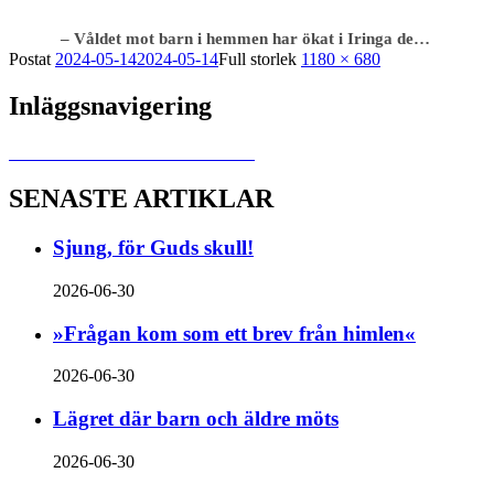
– Våldet mot barn i hemmen har ökat i Iringa de…
Postat
2024-05-14
2024-05-14
Full storlek
1180 × 680
Inläggsnavigering
Publicerat i
Missionärer i nöd & lust
SENASTE ARTIKLAR
Sjung, för Guds skull!
2026-06-30
»Frågan kom som ett brev från himlen«
2026-06-30
Lägret där barn och äldre möts
2026-06-30