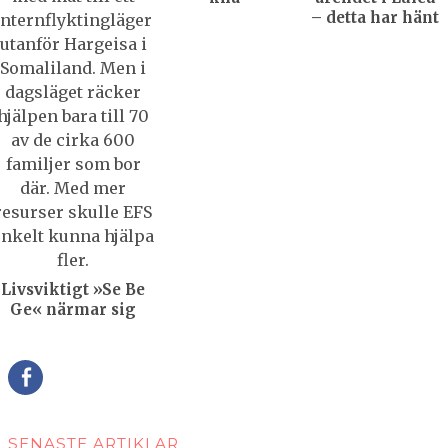
– detta har hänt
Livsviktigt »Se Be
Ge« närmar sig
Della
SENASTE ARTIKLAR