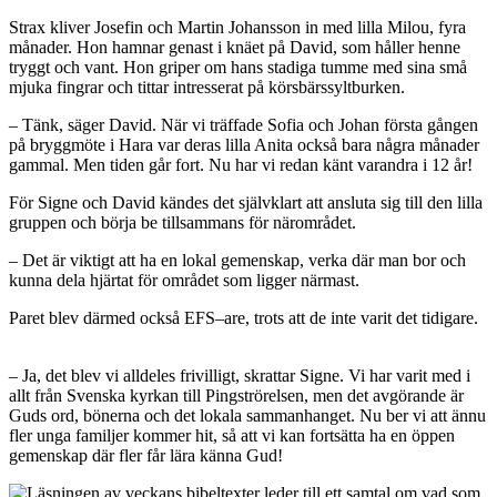
Strax kliver Josefin och Martin Johansson in med lilla Milou, fyra
månader. Hon hamnar genast i knäet på David, som håller henne
tryggt och vant. Hon griper om hans stadiga tumme med sina små
mjuka fingrar och tittar intresserat på körsbärssyltburken.
– Tänk, säger David. När vi träffade Sofia och Johan första gången
på bryggmöte i Hara var deras lilla Anita också bara några månader
gammal. Men tiden går fort. Nu har vi redan känt varandra i 12 år!
För Signe och David kändes det självklart att ansluta sig till den lilla
gruppen och börja be tillsammans för närområdet.
– Det är viktigt att ha en lokal gemenskap, verka där man bor och
kunna dela hjärtat för området som ligger närmast.
Paret blev därmed också EFS–are, trots att de inte varit det tidigare.
– Ja, det blev vi alldeles frivilligt, skrattar Signe. Vi har varit med i
allt från Svenska kyrkan till Pingströrelsen, men det avgörande är
Guds ord, bönerna och det lokala sammanhanget. Nu ber vi att ännu
fler unga familjer kommer hit, så att vi kan fortsätta ha en öppen
gemenskap där fler får lära känna Gud!