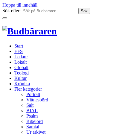
Hoppa till innehåll
Sök efter:
Start
EFS
Ledare
Lokalt
Globalt
Teologi
Kultur
Krönika
Fler kategorier
Porträtt
Vittnesbörd
Salt
BIAL
Psalm
Bibelord
Samtal
Ur arkivet