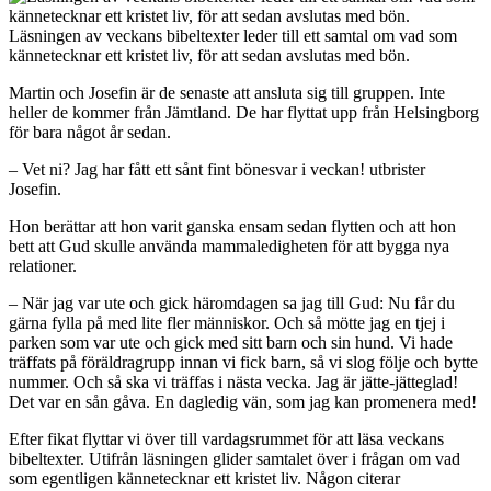
Läsningen av veckans bibel­texter leder till ett samtal om vad som
kännetecknar ett kristet liv, för att sedan avslutas med bön.
Martin och Josefin är de senaste att ansluta sig till gruppen. Inte
heller de kommer från Jämtland. De har flyttat upp från Helsingborg
för bara något år sedan.
– Vet ni? Jag har fått ett sånt fint bönesvar i veckan! utbrister
Josefin.
Hon berättar att hon varit ganska ensam sedan flytten och att hon
bett att Gud skulle använda mammaledigheten för att bygga nya
relationer.
– När jag var ute och gick häromdagen sa jag till Gud: Nu får du
gärna fylla på med lite fler människor. Och så mötte jag en tjej i
parken som var ute och gick med sitt barn och sin hund. Vi hade
träffats på föräldragrupp innan vi fick barn, så vi slog följe och bytte
nummer. Och så ska vi träffas i nästa vecka. Jag är jätte-jätteglad!
Det var en sån gåva. En dagledig vän, som jag kan promenera med!
Efter fikat flyttar vi över till vardagsrummet för att läsa veckans
bibeltexter. Utifrån läsningen glider samtalet över i frågan om vad
som egentligen kännetecknar ett kristet liv. Någon citerar