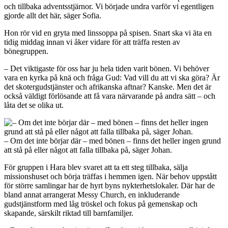
och tillbaka adventsstjärnor. Vi började undra varför vi egentligen
gjorde allt det här, säger Sofia.
Hon rör vid en gryta med linssoppa på spisen. Snart ska vi äta en
tidig middag innan vi åker vidare för att träffa resten av
bönegruppen.
– Det viktigaste för oss har ju hela tiden varit bönen. Vi behöver
vara en kyrka på knä och fråga Gud: Vad vill du att vi ska göra? Är
det skotergudstjänster och afrikanska aftnar? Kanske. Men det är
också väldigt förlösande att få vara närvarande på andra sätt – och
låta det se olika ut.
– Om det inte börjar där – med bönen – finns det heller ingen grund
att stå på eller något att falla tillbaka på, säger Johan.
För gruppen i Hara blev svaret att ta ett steg tillbaka, sälja
missionshuset och börja träffas i hemmen igen. När behov uppstått
för större samlingar har de hyrt byns nykterhetslokaler. Där har de
bland annat arrangerat Messy Church, en inkluderande
gudstjänstform med låg tröskel och fokus på gemenskap och
skapande, särskilt riktad till barnfamiljer.