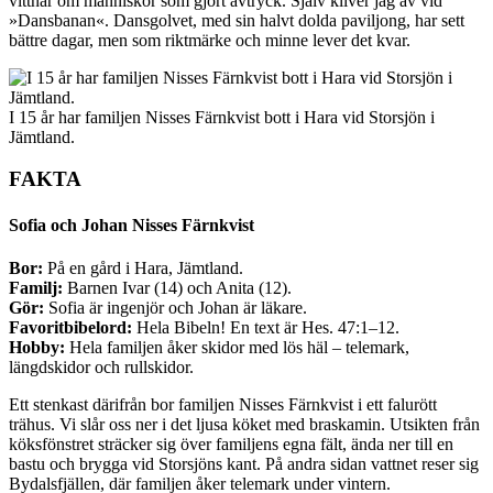
vittnar om människor som gjort avtryck. Själv kliver jag av vid
»Dansbanan«. Dansgolvet, med sin halvt dolda paviljong, har sett
bättre dagar, men som riktmärke och minne lever det kvar.
I 15 år har familjen Nisses Färnkvist bott i Hara vid Storsjön i
Jämtland.
FAKTA
Sofia och Johan Nisses Färnkvist
Bor:
På en gård i Hara, Jämtland.
Familj:
Barnen Ivar (14) och Anita (12).
Gör:
Sofia är ingenjör och Johan är läkare.
Favoritbibelord:
Hela Bibeln! En text är Hes. 47:1–12.
Hobby:
Hela familjen åker skidor med lös häl – telemark,
längdskidor och rullskidor.
Ett stenkast därifrån bor familjen Nisses Färnkvist i ett falurött
trähus. Vi slår oss ner i det ljusa köket med braskamin. Utsikten från
köksfönstret sträcker sig över familjens egna fält, ända ner till en
bastu och brygga vid Storsjöns kant. På andra sidan vattnet reser sig
Bydalsfjällen, där familjen åker telemark under vintern.