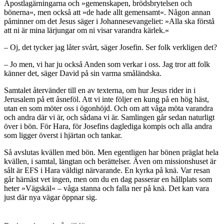
Apostlagärningarna och »gemenskapen, brödsbrytelsen och
bönerna«, men också att »de hade allt gemensamt«. Någon annan
påminner om det Jesus säger i Johannesevangeliet: »Alla ska förstå
att ni är mina lärjungar om ni visar varandra kärlek.«
– Oj, det tycker jag låter svårt, säger Josefin. Ser folk verkligen det?
– Jo men, vi har ju också Anden som verkar i oss. Jag tror att folk
känner det, säger David på sin varma småländska.
Samtalet återvänder till en av texterna, om hur Jesus rider in i
Jerusalem på ett åsneföl. Att vi inte följer en kung på en hög häst,
utan en som möter oss i ögonhöjd. Och om att våga möta varandra
och andra där vi är, och sådana vi är. Samlingen går sedan naturligt
över i bön. För Hara, för Josefins daglediga kompis och alla andra
som ligger överst i hjärtan och tankar.
Så avslutas kvällen med bön. Men egentligen har bönen präglat hela
kvällen, i samtal, längtan och berättelser. Även om missionshuset är
sålt är EFS i Hara väldigt närvarande. En kyrka på knä. Var resan
går härnäst vet ingen, men om du en dag passerar en hållplats som
heter »Vägskäl« – våga stanna och falla ner på knä. Det kan vara
just där nya vägar öppnar sig.