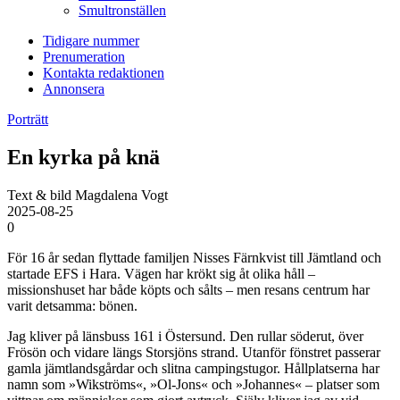
Smultronställen
Tidigare nummer
Prenumeration
Kontakta redaktionen
Annonsera
Porträtt
En kyrka på knä
Text & bild Magdalena Vogt
2025-08-25
0
För 16 år sedan flyttade familjen Nisses Färnkvist till Jämtland och
startade EFS i Hara. Vägen har krökt sig åt olika håll –
missionshuset har både köpts och sålts – men resans centrum har
varit detsamma: bönen.
Jag kliver på länsbuss 161 i Östersund. Den rullar söder­ut, över
Frösön och vidare längs Storsjöns strand. Utanför fönstret passerar
gamla jämtlandsgårdar och slitna campingstugor. Hållplatserna har
namn som »Wikströms«, »Ol-Jons« och »Johannes« – platser som