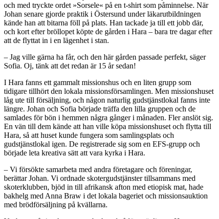
och med tryckte ordet »Sorsele« på en t-shirt som påminnelse. När
Johan senare gjorde praktik i Östersund under läkarutbildningen
kände han att bitarna föll på plats. Han tackade ja till ett jobb där,
och kort efter bröllopet köpte de gården i Hara – bara tre dagar efter
att de flyttat in i en lägenhet i stan.
– Jag ville gärna ha får, och den här gården passade perfekt, säger
Sofia. Oj, tänk att det redan är 15 år sedan!
I Hara fanns ett gammalt missionshus och en liten grupp som
tidigare tillhört den lokala missionsförsamlingen. Men missionshuset
låg ute till försäljning, och någon naturlig gudstjänstlokal fanns inte
längre. Johan och Sofia började träffa den lilla gruppen och de
samlades för bön i hemmen några gånger i månaden. Fler anslöt sig.
En vän till dem kände att han ville köpa missionshuset och flytta till
Hara, så att huset kunde fungera som samlingsplats och
gudstjänstlokal igen. De registrerade sig som en EFS-grupp och
började leta kreativa sätt att vara kyrka i Hara.
– Vi försökte samarbeta med andra företagare och föreningar,
berättar Johan. Vi ordnade skotergudstjänster tillsammans med
skoterklubben, bjöd in till afrikansk afton med etiopisk mat, hade
bakhelg med Anna Braw i det lokala bageriet och missions­auktion
med brödförsäljning på kvällarna.