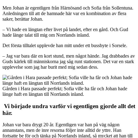
Men Johan är egentligen från Härnösand och Sofia från Sollentuna.
Anledningen till att de hamnade här var en kombination av flera
saker, berättar Johan.
– Vi hade en längtan efter livet på landet, efter en gård. Och Gud
hade länge talat till mig om Norrlands inland.
Det första tilltalet upplevde han mitt under ett bussbyte i Sorsele.
– Jag var bara där en kort stund, men något hände. Jag drabbades av
Guds kärlek till människorna jag såg runt stationen. Det var en stark
upplevelse som jag har burit med mig sedan dess.
Gården i Hara passade perfekt; Sofia ville ha får och Johan hade
länge haft en längtan till Norrlands inland.
Vi började undra varför vi egentligen gjorde allt det
här.
Johan var bara drygt 20 år. Egentligen var han på väg någon
annanstans, men de inre resorna följer inte alltid de yttre. Han
fortsatte be för och tänka på Norrlands inland, så mycket att han till