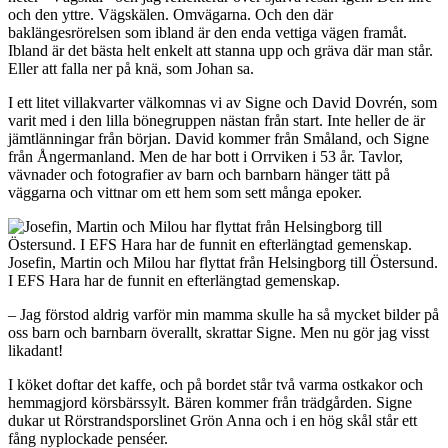
och den yttre. Vägskälen. Omvägarna. Och den där
baklängesrörelsen som ibland är den enda vettiga vägen framåt.
Ibland är det bästa helt enkelt att stanna upp och gräva där man står.
Eller att falla ner på knä, som Johan sa.
I ett litet villakvarter välkomnas vi av Signe och David Dovrén, som
varit med i den lilla bönegruppen nästan från start. Inte heller de är
jämtlänningar från början. David kommer från Småland, och Signe
från Ångermanland. Men de har bott i Orrviken i 53 år. Tavlor,
vävnader och fotografier av barn och barnbarn hänger tätt på
väggarna och vittnar om ett hem som sett många epoker.
Josefin, Martin och Milou har flyttat från Helsingborg till Östersund.
I EFS Hara har de funnit en efterlängtad gemenskap.
– Jag förstod aldrig varför min mamma skulle ha så mycket bilder på
oss barn och barnbarn överallt, skrattar Signe. Men nu gör jag visst
likadant!
I köket doftar det kaffe, och på bordet står två varma ostkakor och
hemmagjord körsbärssylt. Bären kommer från trädgården. Signe
dukar ut Rörstrandsporslinet Grön Anna och i en hög skål står ett
fång nyplockade penséer.