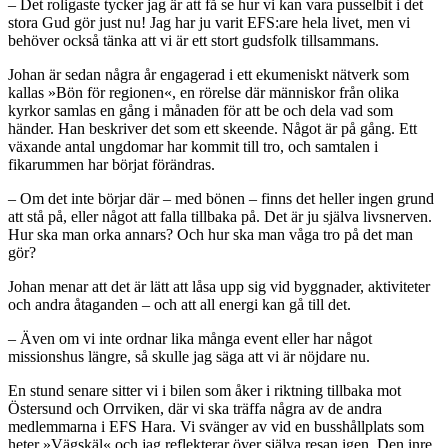
– Det roligaste tycker jag är att få se hur vi kan vara pusselbit i det
stora Gud gör just nu! Jag har ju varit EFS:are hela livet, men vi
behöver också tänka att vi är ett stort gudsfolk tillsammans.
Johan är sedan några år engagerad i ett ekumeniskt nätverk som
kallas »Bön för regionen«, en rörelse där människor från olika
kyrkor samlas en gång i månaden för att be och dela vad som
händer. Han beskriver det som ett skeende. Något är på gång. Ett
växande antal ungdomar har kommit till tro, och samtalen i
fikarummen har börjat förändras.
– Om det inte börjar där – med bönen – finns det heller ingen grund
att stå på, eller något att falla tillbaka på. Det är ju själva livsnerven.
Hur ska man orka annars? Och hur ska man våga tro på det man
gör?
Johan menar att det är lätt att låsa upp sig vid byggnader, aktiviteter
och andra åtagan­den – och att all energi kan gå till det.
– Även om vi inte ordnar lika många event eller har något
missionshus längre, så skulle jag säga att vi är nöjdare nu.
En stund senare sitter vi i bilen som åker i riktning tillbaka mot
Östersund och Orrviken, där vi ska träffa några av de andra
medlemmarna i EFS Hara. Vi svänger av vid en busshållplats som
heter »Vägskäl« och jag reflekterar över själva resan igen. Den inre