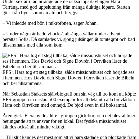
Under sex år i rad arrangerade de också löpartävlingen Hara
Terräng, med god uppslutning från många duktiga löpare. Starten
gick från byns sommarcafé och brygga.
– Vi inledde med bön i mikrofonen, säger Johan.
– Under några år hade vi också allsångskvällar under advent,
berättar Sofia. Då samlades vi, sjöng julsånger, åt tomtegröt och bad
tillsammans med alla som kom.
EFS i Hara tog ett steg tillbaka, sålde missionshuset och började ses
i hemmen. Hos David och Signe Dovrén i Orrviken läser de Bibeln
och ber tillsammans.
När Sebastian Staksets självbiografi om sin väg till tro kom ut, köpte
EFS-gruppen in nästan 500 exemplar för att dela ut i alla brevlådor i
Hara och Orrviken med omnejd. De bjöd även in till boksamtal.
Åren gick. Flera av de äldre i gruppen gick bort och det blev alltmer
betungande att ta ansvar för en lokal. Det fysiska missionshuset
kändes också allt mindre viktigt.
– Till slut kändes det mest som att vi bara städade och plockade fram