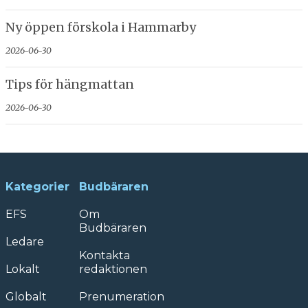
Ny öppen förskola i Hammarby
2026-06-30
Tips för hängmattan
2026-06-30
Kategorier
Budbäraren
EFS
Om
Budbäraren
Ledare
Kontakta
Lokalt
redaktionen
Globalt
Prenumeration