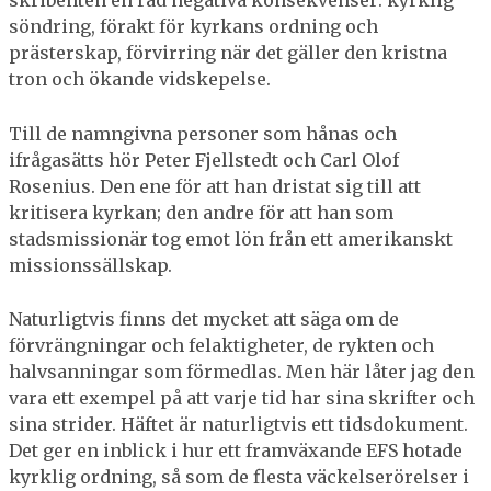
skribenten en rad negativa konsekvenser: kyrklig
söndring, förakt för kyrkans ordning och
prästerskap, förvirring när det gäller den kristna
tron och ökande vidskepelse.
Till de namngivna personer som hånas och
ifrågasätts hör Peter Fjellstedt och Carl Olof
Rosenius. Den ene för att han dristat sig till att
kritisera kyrkan; den andre för att han som
stadsmissionär tog emot lön från ett amerikanskt
missionssällskap.
Naturligtvis finns det mycket att säga om de
förvrängningar och felaktigheter, de rykten och
halvsanningar som förmedlas. Men här låter jag den
vara ett exempel på att varje tid har sina skrifter och
sina strider. Häftet är naturligtvis ett tidsdokument.
Det ger en inblick i hur ett framväxande EFS hotade
kyrklig ordning, så som de flesta väckelserörelser i