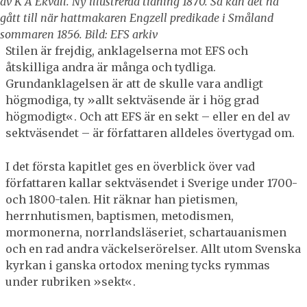
av K A Ekvall. Ny illustrerad tidning 1870. Så kan det ha
gått till när hattmakaren Engzell predikade i Småland
sommaren 1856. Bild: EFS arkiv
Stilen är frejdig, anklagelserna mot EFS och
åtskilliga andra är många och tydliga.
Grundanklagelsen är att de skulle vara andligt
högmodiga, ty »allt sektväsende är i hög grad
högmodigt«. Och att EFS är en sekt – eller en del av
sektväsendet – är författaren alldeles övertygad om.
I det första kapitlet ges en överblick över vad
författaren kallar sektväsendet i Sverige under 1700-
och 1800-talen. Hit räknar han pietismen,
herrnhutismen, baptismen, metodismen,
mormonerna, norrlandsläseriet, schartauanismen
och en rad andra väckelserörelser. Allt utom Svenska
kyrkan i ganska ortodox mening tycks rymmas
under rubriken »sekt«.