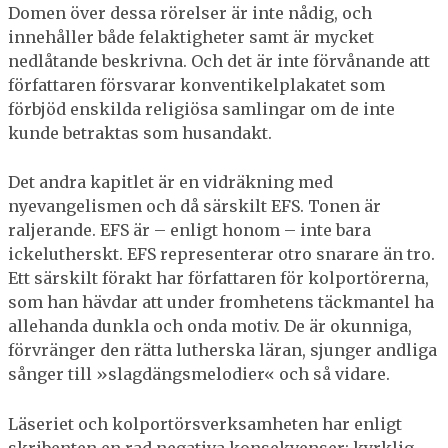
Domen över dessa rörelser är inte nådig, och
innehåller både felaktigheter samt är mycket
nedlåtande beskrivna. Och det är inte förvånande att
författaren försvarar konventikelplakatet som
förbjöd enskilda religiösa samlingar om de inte
kunde betraktas som husandakt.
Det andra kapitlet är en vidräkning med
nyevangelismen och då särskilt EFS. Tonen är
raljerande. EFS är – enligt honom – inte bara
ickelutherskt. EFS representerar otro snarare än tro.
Ett särskilt förakt har författaren för kolportörerna,
som han hävdar att under fromhetens täckmantel ha
allehanda dunkla och onda motiv. De är okunniga,
förvränger den rätta lutherska läran, sjunger andliga
sånger till »slag­dängs­melodier« och så vidare.
Läseriet och kolportörsverksamheten har enligt