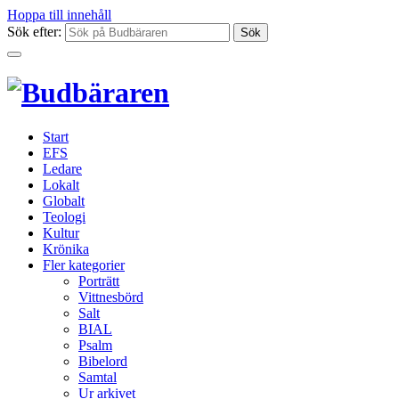
Hoppa till innehåll
Sök efter:
Start
EFS
Ledare
Lokalt
Globalt
Teologi
Kultur
Krönika
Fler kategorier
Porträtt
Vittnesbörd
Salt
BIAL
Psalm
Bibelord
Samtal
Ur arkivet