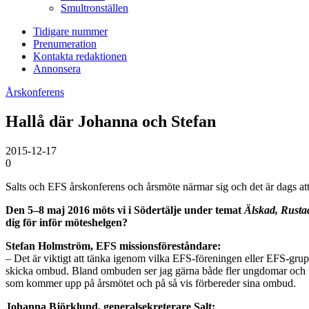
Smultronställen
Tidigare nummer
Prenumeration
Kontakta redaktionen
Annonsera
Årskonferens
Hallå där Johanna och Stefan
2015-12-17
0
Salts och EFS årskonferens och årsmöte närmar sig och det är dags att
Den 5–8 maj 2016 möts vi i Södertälje under temat
Älskad, Rust
dig för inför möteshelgen?
Stefan Holmström, EFS missionsföreståndare:
– Det är viktigt att tänka igenom vilka EFS-föreningen eller EFS-gru
skicka ombud. Bland ombuden ser jag gärna både fler ungdomar och fle
som kommer upp på årsmötet och på så vis förbereder sina ombud.
Johanna Björklund, generalsekreterare Salt: