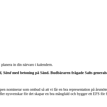
 planera in din närvaro i kalendern.
ad, Sänd
med betoning på Sänd. Budbäraren frågade Salts generals
ppen nominerar som ombud så att vi får en bra representation på årsmöt
r nysvenskar för det skapar en bra mångfald och bygger ett EFS för fr