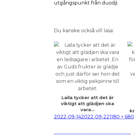
utgångspunkt från duodji.
Du kanske också vill läsa:
Laila tycker att det är
viktigt att glädjen ska
vara…
kr
Postat
Full
2022-09-14
2022-09-22
1180 × 680
storlek
Inläggsnavigering
Publicerat i
»Gud har haft ett fing