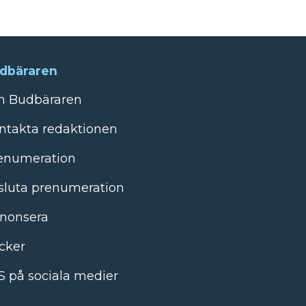
dbäraren
 Budbäraren
ntakta redaktionen
enumeration
sluta prenumeration
nonsera
cker
S på sociala medier