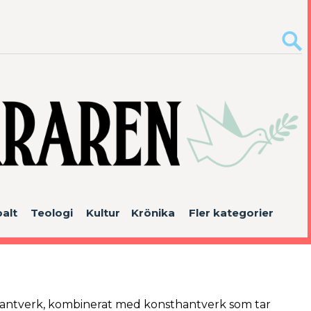
alt
Teologi
Kultur
Krönika
Fler kategorier
t hantverk, kombinerat med konst­hantverk som tar