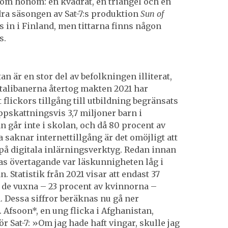
m honom: en kvadrat, en triangel och en
dra säsongen av Sat-7:s produktion
Sun of
s in i Finland, men tittarna finns någon
s.
an är en stor del av befolkningen illiterat,
talibanerna återtog makten 2021 har
 flickors tillgång till utbildning begränsats
Uppskattningsvis 3,7 miljoner barn i
n går inte i skolan, och då 80 procent av
 saknar internettillgång är det omöjligt att
g på digitala inlärningsverktyg. Redan innan
as övertagande var läskunnigheten låg i
. Statistik från 2021 visar att endast 37
 de vuxna – 23 procent av kvinnorna –
. Dessa siffror beräknas nu gå ner
. Afsoon*, en ung flicka i Afghanistan,
ör Sat-7: »Om jag hade haft vingar, skulle jag