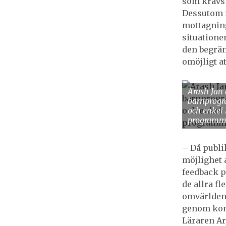
som krävs 
Dessutom fi
mottagning
situatione
den begrän
omöjligt a
Arash Jan 
barnprogr
och enkel 
programmet
– Då publik
möjlighet 
feedback på
de allra f
omvärlden.
genom komm
Läraren A