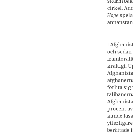
skärm bako
cirkel. An
Hope
spela
annanstan
I Afghanist
och sedan 
framförallt
kraftigt. 
Afghanista
afghanerna
förlita si
talibanern
Afghanistan
procent av
kunde läsa
ytterligare
berättade f