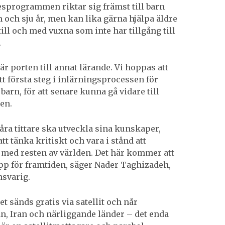
programmen riktar sig främst till barn
 och sju år, men kan lika gärna hjälpa äldre
till och med vuxna som inte har tillgång till
.
är porten till annat lärande. Vi hoppas att
ett första steg i inlärningsprocessen för
arn, för att senare kunna gå vidare till
en.
 våra tittare ska utveckla sina kunskaper,
t tänka kritiskt och vara i stånd att
 med resten av världen. Det här kommer att
p för framtiden, säger Nader Taghizadeh,
svarig.
 sänds gratis via satellit och når
n, Iran och närliggande länder – det enda