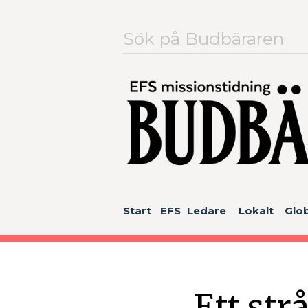
Sök
efter:
Start
EFS
Ledare
Lokalt
Glob
Ett str