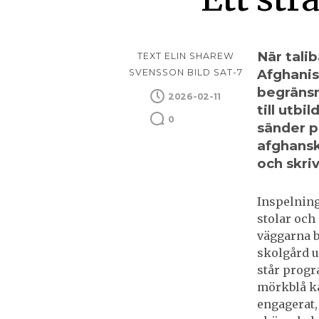
När tali
TEXT ELIN SHAREW
Afghanis
SVENSSON BILD SAT-7
begränsni
2026-02-11
till utbi
0
sänder 
afghansk
och skriv
Inspelning
stolar och
väggarna be
skolgård u
står progr
mörkblå ka
engagerat,