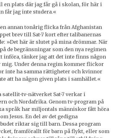
ll en plats där jag får gå i skolan, för här i
 får jag inte studera.«
en annan tonårig flicka från Afghanistan
ppet brev till Sat-7 kort efter talibanernas
e: »Det här är slutet på mina drömmar. När
 på de begränsningar som den nya regimen
 införa, tänker jag att det inte finns någon
r mig. Under denna regim kommer flickor
r inte ha samma rättigheter och kvinnor
e att ha någon given plats i samhället.«
 satellit-tv-nätverket Sat-7 verkar i
ern och Nordafrika. Genom tv-program på
a språk har miljontals människor fått höra
 om Jesus. En del av det gedigna
udet riktar sig till barn. Dessa program
ket, framförallt för barn på flykt, eller som