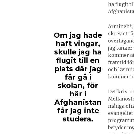
ha flugit ti
Afghanistan
Armineh*, 
skrev ett ö
Om jag hade
övertagand
haft vingar,
jag tänker
skulle jag ha
kommer att
flugit till en
framtid fö
plats där jag
och kvinno
får gå i
kommer int
skolan, för
Det kristna
här i
Mellanöst
Afghanistan
många olik
får jag inte
evangeliet
studera.
programutb
betyder myc