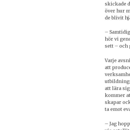
skickade d
över hur m
de blivit h
– Samtidigt
hör vi gen
sett – och 
Varje avsn
att produce
verksamhet
utbildnin
att lära si
kommer att
skapar ock
ta emot ev
– Jag hopp