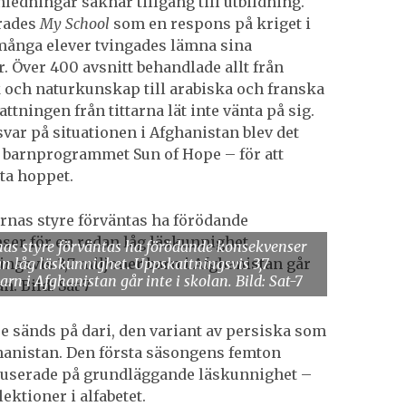
nledningar saknar tillgång till utbildning.
rades
My School
som en respons på kriget i
många elever tvingades lämna sina
. Över 400 avsnitt behandlade allt från
och naturkunskap till arabiska och franska
tningen från tittarna lät inte vänta på sig.
svar på situationen i Afghanistan blev det
 barnprogrammet Sun of Hope – för att
ta hoppet.
nas styre förväntas ha förödande konsekvenser
an låg läskunnighet. Uppskattningsvis 3,7
arn i Afghanistan går inte i skolan. Bild: Sat-7
e sänds på dari, den variant av persiska som
ghanistan. Den första säsongens femton
kuserade på grundläggande läskunnighet –
 lektioner i alfabetet.