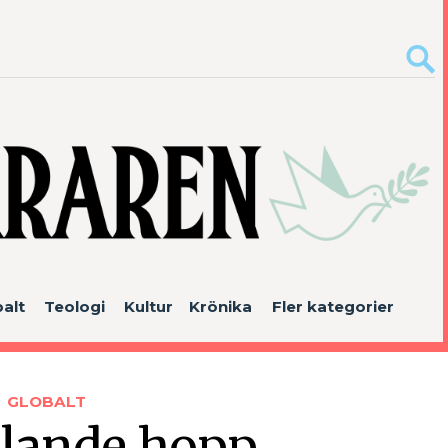
alt
Teologi
Kultur
Krönika
Fler kategorier
GLOBALT
ålande hopp