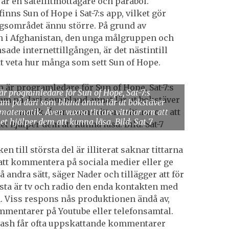
är en satellitmottagare och parabol.
nns Sun of Hope i Sat-7:s app, vilket gör
sområdet ännu större. På grund av
n i Afghanistan, den unga målgruppen och
sade internettillgången, är det nästintill
tt veta hur många som sett Sun of Hope.
är programledare för Sun of Hope, Sat-7:s
am på dari som bland annat lär ut bokstäver
matematik. Även vuxna tittare vittnar om att
 hjälper dem att kunna läsa. Bild: Sat-7
en till största del är illiterat saknar tittarna
att kommentera på sociala medier eller ge
 andra sätt, säger Nader och tillägger att för
lesta är tv och radio den enda kontakten med
 Viss respons nås produktionen ändå av,
entarer på Youtube eller telefonsamtal.
rash får ofta uppskattande kommentarer