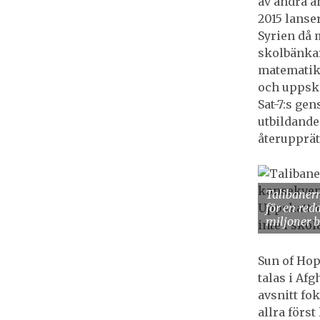
av andra a
2015 lanse
Syrien då 
skolbänkar
matematik 
och uppskat
Sat-7:s gen
utbildande
återupprät
Talibaner
för en red
miljoner b
Sun of Hop
talas i Af
avsnitt fo
allra först