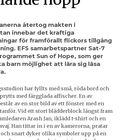
banerna återtog makten i
tan innebar det kraftiga
ngar för framförallt flickors tillgång
ldning. EFS sam­arbets­partner Sat-7
programmet Sun of Hope, som ger
a barn möjlighet att lära sig läsa
a.
sstudion har fyllts med små, röda bord och
 prytts med färgglada affischer. En av
står av en stor bild av ett fönster med en
tanför. Vid ett stort blädderblock längst fram
amledaren Arash Jan, iklädd t-shirt och en
vaj. Han tittar in i en av kamerorna, pratar
 och snart dyker olika symboler upp på en