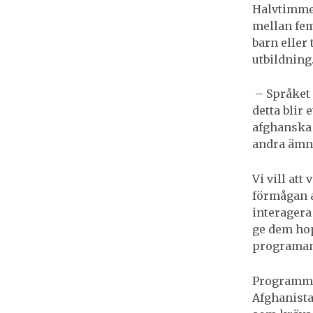
Halvtimmes
mellan fem
barn eller 
utbildning
– Språket 
detta blir 
afghanska b
andra ämn
Vi vill att
förmågan at
interagera
ge dem hop
programan
Programmet
Afghanista