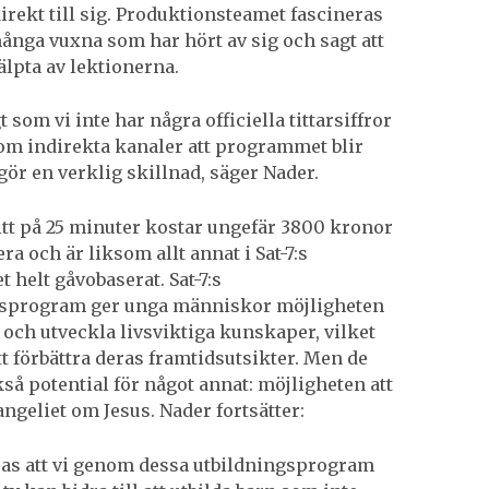
irekt till sig. Produktionsteamet fascineras
ånga vuxna som har hört av sig och sagt att
jälpta av lektionerna.
 som vi inte har några officiella tittarsiffror
om indirekta kanaler att programmet blir
gör en verklig skillnad, säger Nader.
itt på 25 minuter kostar ungefär 3800 kronor
ra och är liksom allt annat i Sat-7:s
 helt gåvobaserat. Sat-7:s
gsprogram ger unga människor möjligheten
g och utveckla livsviktiga kunskaper, vilket
 förbättra deras framtidsutsikter. Men de
så potential för något annat: möjligheten att
angeliet om Jesus. Nader fortsätter:
as att vi genom dessa utbildningsprogram