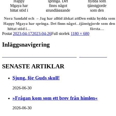
Nora Sandahl och
– Jag har alltid älskat att
Den enkla hydda som
Happy Mgaya har
springa. Det finns något…
tjänstgjorde som den
hittat stöd i…
första…
Postat
2023-04-17
2023-04-26
Full storlek
1180 × 680
Inläggsnavigering
Publicerat i
»Det räcker inte att sätta nålar och ge lite antibiotika«
SENASTE ARTIKLAR
Sjung, för Guds skull!
2026-06-30
»Frågan kom som ett brev från himlen«
2026-06-30