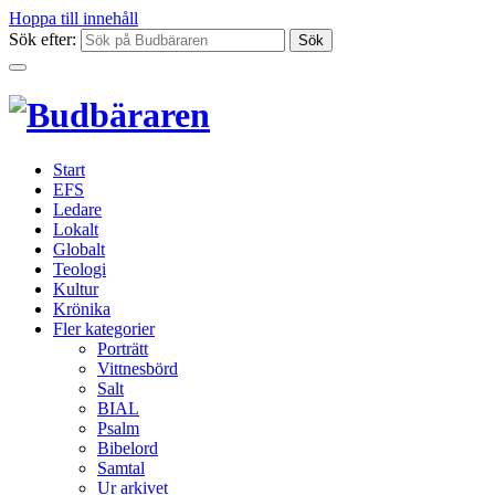
Hoppa till innehåll
Sök efter:
Start
EFS
Ledare
Lokalt
Globalt
Teologi
Kultur
Krönika
Fler kategorier
Porträtt
Vittnesbörd
Salt
BIAL
Psalm
Bibelord
Samtal
Ur arkivet