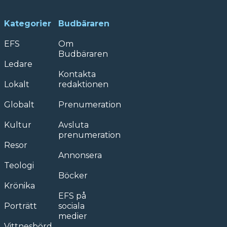
Kategorier
Budbäraren
EFS
Om
Budbäraren
Ledare
Kontakta
Lokalt
redaktionen
Globalt
Prenumeration
Kultur
Avsluta
prenumeration
Resor
Annonsera
Teologi
Böcker
Krönika
EFS på
Porträtt
sociala
medier
Vittnesbörd