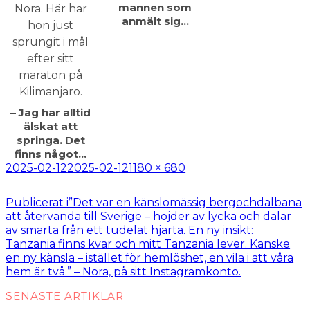
mannen som
anmält sig…
– Jag har alltid
älskat att
springa. Det
finns något…
Postat
Full
2025-02-12
2025-02-12
1180 × 680
storlek
Inläggsnavigering
Publicerat i
”Det var en känslomässig bergochdalbana
att återvända till Sverige – höjder av lycka och dalar
av smärta från ett tudelat hjärta. En ny insikt:
Tanzania finns kvar och mitt Tanzania lever. Kanske
en ny känsla – istället för hemlöshet, en vila i att våra
hem är två.” – Nora, på sitt Instagramkonto.
SENASTE ARTIKLAR