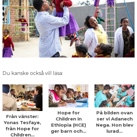
Du kanske också vill läsa:
Hope for
På bilden ovan
Från vänster:
Children in
ser vi Adanech
Yonas Tesfaye,
Ethiopia (HCE)
Nega. Hon blev
från Hope for
ger barn och…
lurad…
Children…