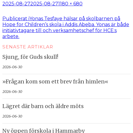
Postat
Full
2025-08-27
2025-08-27
1180 × 680
storlek
Inläggsnavigering
Publicerat i
Yonas Tesfaye hälsar på skolbarnen på
Hope for Children’s skola i Addis Abeba. Yonas är både
initiativtagare till och verksamhetschef för HCE:s
arbete.
SENASTE ARTIKLAR
Sjung, för Guds skull!
2026-06-30
»Frågan kom som ett brev från himlen«
2026-06-30
Lägret där barn och äldre möts
2026-06-30
Ny öppen förskola i Hammarby