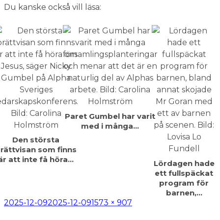
Du kanske också vill läsa:
Paret Gumbel har varit
med i många…
Den största
rättvisan som finns
är att inte få höra…
Lördagen hade
ett fullspäckat
program för
barnen,…
Postat
Full
2025-12-09
2025-12-09
1573 × 907
storlek