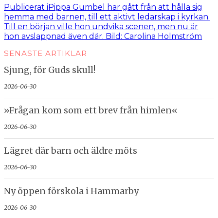
Inläggsnavigering
Publicerat i
Pippa Gumbel har gått från att hålla sig
hemma med barnen, till ett aktivt ledarskap i kyrkan.
Till en början ville hon undvika scenen, men nu är
hon avslappnad även där. Bild: Carolina Holmström
SENASTE ARTIKLAR
Sjung, för Guds skull!
2026-06-30
»Frågan kom som ett brev från himlen«
2026-06-30
Lägret där barn och äldre möts
2026-06-30
Ny öppen förskola i Hammarby
2026-06-30