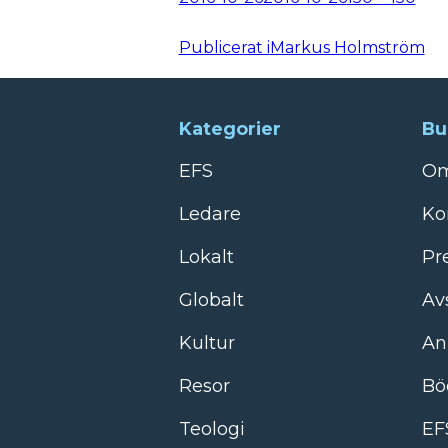
storlek
Inläggsnavigering
Publicerat i
Markus Holmström
Kategorier
Bu
EFS
Om
Ledare
Ko
Lokalt
Pr
Globalt
Av
Kultur
An
Resor
Bö
Teologi
EF