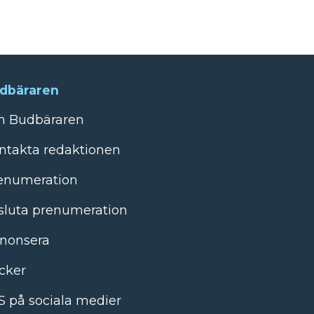
dbäraren
 Budbäraren
ntakta redaktionen
enumeration
sluta prenumeration
nonsera
cker
S på sociala medier