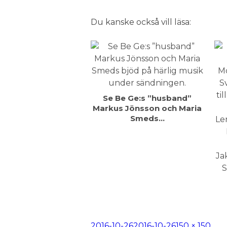
Du kanske också vill läsa:
Se Be Ge:s ”husband”
Markus Jönsson och Maria
Smeds…
Postat
2016-10-26
2016-10-26
Full
150 × 150