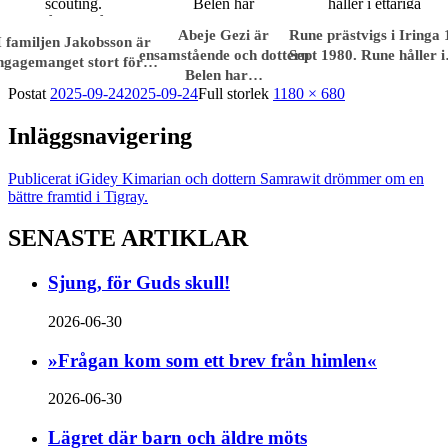
Abeje Gezi är
Rune prästvigs i Iringa 
I familjen Jakobsson är
ensamstående och dottern
Sept 1980. Rune håller 
ngagemanget stort för…
Belen har…
Postat
2025-09-24
2025-09-24
Full storlek
1180 × 680
Inläggsnavigering
Publicerat i
Gidey Kimarian och dottern Samrawit drömmer om en
bättre framtid i Tigray.
SENASTE ARTIKLAR
Sjung, för Guds skull!
2026-06-30
»Frågan kom som ett brev från himlen«
2026-06-30
Lägret där barn och äldre möts