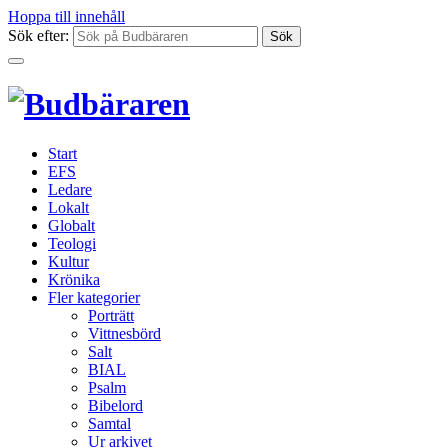
Hoppa till innehåll
Sök efter:
Start
EFS
Ledare
Lokalt
Globalt
Teologi
Kultur
Krönika
Fler kategorier
Porträtt
Vittnesbörd
Salt
BIAL
Psalm
Bibelord
Samtal
Ur arkivet