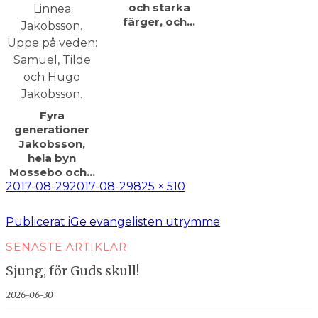
och starka
färger, och…
Fyra
generationer
Jakobsson,
hela byn
Mossebo och…
Postat
Full
2017-08-29
2017-08-29
825 × 510
storlek
Inläggsnavigering
Publicerat i
Ge evangelisten utrymme
SENASTE ARTIKLAR
Sjung, för Guds skull!
2026-06-30