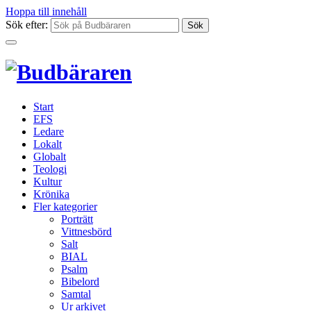
Hoppa till innehåll
Sök efter:
Start
EFS
Ledare
Lokalt
Globalt
Teologi
Kultur
Krönika
Fler kategorier
Porträtt
Vittnesbörd
Salt
BIAL
Psalm
Bibelord
Samtal
Ur arkivet