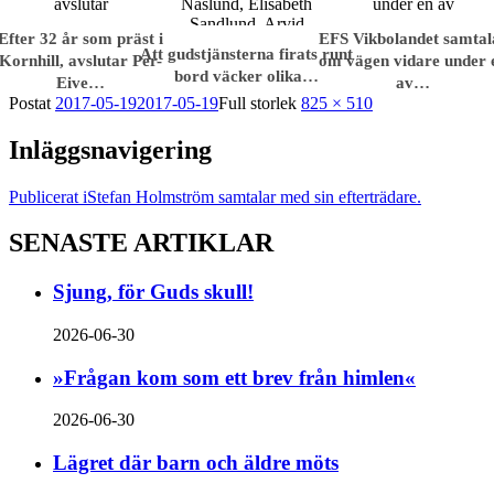
Efter 32 år som präst i
EFS Vikbolandet samtal
Att gudstjänsterna firats runt
Kornhill, avslutar Per-
om vägen vidare under 
bord väcker olika…
Eive…
av…
Postat
2017-05-19
2017-05-19
Full storlek
825 × 510
Inläggsnavigering
Publicerat i
Stefan Holmström samtalar med sin efterträdare.
SENASTE ARTIKLAR
Sjung, för Guds skull!
2026-06-30
»Frågan kom som ett brev från himlen«
2026-06-30
Lägret där barn och äldre möts